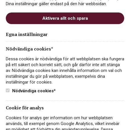
Dina inställningar gäller endast på den här webbsidan.
Aktivera allt och spara
Egna inställningar
Charles de Fère Blanc de
Blancs Brut
Nödvändiga cookies*
Dessa cookies är nödvändiga för att webbplatsen ska fungera
FRANKRIKE
på ett säkert och korrekt sätt, och går därför inte att stänga
av. Nödvändiga cookies kan innehålla information om val och
47 kr
inställningar du gör på webbplatsen, exempelvis dina
LÄS MER
inställningar för cookies.
Nödvändiga cookies*
Cookie för analys
Cookies för analys ger information om hur webbplatsen
används, till exempel genom Google Analytics, vilket innebär
en möjlighet att förbättra din användarupplevelse. Dessa