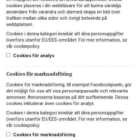
cookies placeras i din webbläsare för att kunna särskilja
användare från varandra och därmed skapa en bild över
trafiken mellan olika sidor och övrigt beteende på
webbplatsen.
Instagram
Cookies i denna kategori innebär att dina personuppgifter
överförs utanför EU/EES-området. För mer information, se
Facebook
vår cookiepolicy.
Cookies för analys
LinkedIn
Cookies för marknadsföring
Kontakt
Cookies för marknadsföring, till exempel Facebookpixeln, gör
Cookiepolicy
det möjligt för oss att visa personanpassade och relevanta
annonser. Annonserna baseras på ditt surfbeteende. Dessa
Integritetspolicy
cookies inkluderar även cookies för analys.
English
Cookies i denna kategori innebär att dina personuppgifter
överförs utanför EU/EES-området. För mer information, se
vår cookiepolicy.
Vid frågor, kontakta
info@giertz.se
Cookies för marknadsföring