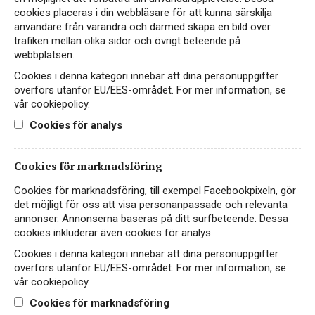
cookies placeras i din webbläsare för att kunna särskilja
användare från varandra och därmed skapa en bild över
trafiken mellan olika sidor och övrigt beteende på
webbplatsen.
Instagram
Cookies i denna kategori innebär att dina personuppgifter
överförs utanför EU/EES-området. För mer information, se
Facebook
vår cookiepolicy.
Cookies för analys
LinkedIn
Cookies för marknadsföring
Kontakt
Cookies för marknadsföring, till exempel Facebookpixeln, gör
Cookiepolicy
det möjligt för oss att visa personanpassade och relevanta
annonser. Annonserna baseras på ditt surfbeteende. Dessa
Integritetspolicy
cookies inkluderar även cookies för analys.
English
Cookies i denna kategori innebär att dina personuppgifter
överförs utanför EU/EES-området. För mer information, se
vår cookiepolicy.
Vid frågor, kontakta
info@giertz.se
Cookies för marknadsföring