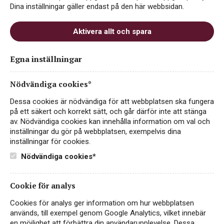
Dina inställningar gäller endast på den här webbsidan.
Aktivera allt och spara
Egna inställningar
Galodoro Winemaker’s
White
Nödvändiga cookies*
VITT VIN
Dessa cookies är nödvändiga för att webbplatsen ska fungera
PORTUGAL, VINHO REGIONAL LISBOA
på ett säkert och korrekt sätt, och går därför inte att stänga
av. Nödvändiga cookies kan innehålla information om val och
219 kr
inställningar du gör på webbplatsen, exempelvis dina
LÄS MER
inställningar för cookies.
Nödvändiga cookies*
Cookie för analys
Cookies för analys ger information om hur webbplatsen
används, till exempel genom Google Analytics, vilket innebär
en möjlighet att förbättra din användarupplevelse. Dessa