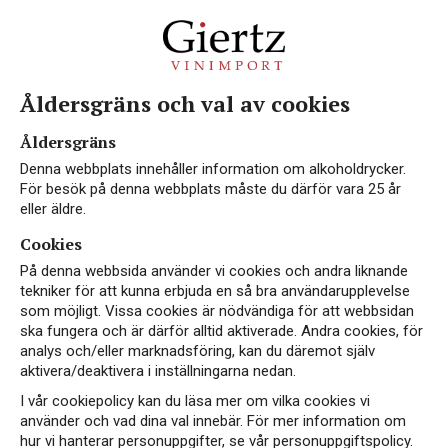
Åldersgräns och val av cookies
Vin med Gewurztraminer
Åldersgräns
Denna webbplats innehåller information om alkoholdrycker.
För besök på denna webbplats måste du därför vara 25 år
eller äldre.
Cookies
Upptäck Gewurztraminer med
The Wine Team
På denna webbsida använder vi cookies och andra liknande
tekniker för att kunna erbjuda en så bra användarupplevelse
som möjligt. Vissa cookies är nödvändiga för att webbsidan
Gewurztraminer: En Aromatisk Skatt
ska fungera och är därför alltid aktiverade. Andra cookies, för
analys och/eller marknadsföring, kan du däremot själv
Hos The Wine Team är vi stolta över att presentera vår
aktivera/deaktivera i inställningarna nedan.
exklusiva samling av Gewurztraminer-viner.
Gewurztraminer är en druva känd för sina distinkta aromer
I vår cookiepolicy kan du läsa mer om vilka cookies vi
och fylliga smaker, ofta med toner av litchi, rosor och
använder och vad dina val innebär. För mer information om
kryddor. Denna druva är särskilt populär i Alsace-regionen
hur vi hanterar personuppgifter, se vår personuppgiftspolicy.