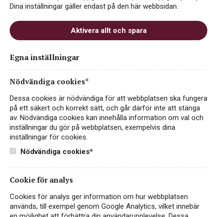
i Frankrike, där den trivs i det svala klimatet och på de
Dina inställningar gäller endast på den här webbsidan.
mineralrika jordarna.
Vad är Gewurztraminer?
Aktivera allt och spara
Gewurztraminer är en vit druva som producerar
aromatiska viner med en rik och kryddig karaktär. Vinerna
Egna inställningar
är kända för sina intensiva dofter och en komplex
smakprofil som inkluderar fruktiga, blommiga och
Nödvändiga cookies*
kryddiga toner. Druvan odlas främst i Alsace, men även i
andra vinregioner runt om i världen, inklusive Tyskland och
Dessa cookies är nödvändiga för att webbplatsen ska fungera
USA.
på ett säkert och korrekt sätt, och går därför inte att stänga
Smakprofil och Matparning
av. Nödvändiga cookies kan innehålla information om val och
inställningar du gör på webbplatsen, exempelvis dina
Gewurztraminer-viner är mångsidiga och erbjuder en
inställningar för cookies.
komplex smakupplevelse med inslag av tropiska frukter,
blommor och kryddor. Dessa viner passar utmärkt till en
Nödvändiga cookies*
mängd olika maträtter:
Kryddstark Mat:
Den naturliga sötman och
Cookie för analys
fylligheten i Gewurztraminer gör den till ett perfekt
val för kryddiga rätter som indisk och thailändsk
Cookies för analys ger information om hur webbplatsen
mat.
används, till exempel genom Google Analytics, vilket innebär
Fet Fisk:
Den rika och aromatiska karaktären hos
en möjlighet att förbättra din användarupplevelse. Dessa