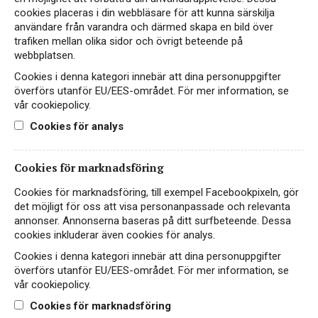
Gewurztraminer kompletterar feta fiskrätter som lax
cookies placeras i din webbläsare för att kunna särskilja
och makrill.
användare från varandra och därmed skapa en bild över
Ostar:
Gewurztraminer är också fantastisk till
trafiken mellan olika sidor och övrigt beteende på
starka och aromatiska ostar som Munster och
webbplatsen.
Roquefort.
Cookies i denna kategori innebär att dina personuppgifter
Vårt Sortiment
överförs utanför EU/EES-området. För mer information, se
vår cookiepolicy.
I vårt sortiment hittar du en rad olika Gewurztraminer-
Cookies för analys
viner, från torra till sötare varianter:
Marie d’Alsace Biecher Organic Réserve:
Ett
ekologiskt vitt vin från Alsace med klassisk
Cookies för marknadsföring
rosdoftande stil och druviga toner.
Rosacker Grand Cru Gewurztraminer:
En
Cookies för marknadsföring, till exempel Facebookpixeln, gör
generös och ekologisk Gewurztraminer från Alsace
det möjligt för oss att visa personanpassade och relevanta
med typisk mineralitet och komplexitet.
annonser. Annonserna baseras på ditt surfbeteende. Dessa
cookies inkluderar även cookies för analys.
Utforska Gewurztraminer med The Wine Team
Cookies i denna kategori innebär att dina personuppgifter
Med The Wine Team kan du vara säker på att få
överförs utanför EU/EES-området. För mer information, se
högkvalitativa viner med spännande smakprofiler.
vår cookiepolicy.
Upptäck den spännande världen av Gewurztraminer
Cookies för marknadsföring
med The Wine Team och njut av en smakresa som är