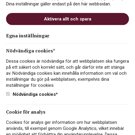
Dina inställningar gäller endast på den här webbsidan.
Aktivera allt och spara
Egna inställningar
Julià & Navinés La Pluma
Garnacha Organic
Nödvändiga cookies*
RÖTT VIN
Dessa cookies är nödvändiga för att webbplatsen ska fungera
SPANIEN, D.O CATALUNYA
på ett säkert och korrekt sätt, och går därför inte att stänga
av. Nödvändiga cookies kan innehålla information om val och
279 kr
inställningar du gör på webbplatsen, exempelvis dina
LÄS MER
inställningar för cookies.
Nödvändiga cookies*
Cookie för analys
Cookies för analys ger information om hur webbplatsen
används, till exempel genom Google Analytics, vilket innebär
en möjlighet att förbättra din användarupplevelse. Dessa