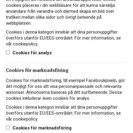
cookies placeras i din webbläsare för att kunna särskilja
användare från varandra och därmed skapa en bild över
trafiken mellan olika sidor och övrigt beteende på
webbplatsen.
Instagram
Cookies i denna kategori innebär att dina personuppgifter
överförs utanför EU/EES-området. För mer information, se
Facebook
vår cookiepolicy.
Cookies för analys
LinkedIn
Cookies för marknadsföring
Kontakt
Cookies för marknadsföring, till exempel Facebookpixeln, gör
Cookiepolicy
det möjligt för oss att visa personanpassade och relevanta
annonser. Annonserna baseras på ditt surfbeteende. Dessa
Integritetspolicy
cookies inkluderar även cookies för analys.
English
Cookies i denna kategori innebär att dina personuppgifter
överförs utanför EU/EES-området. För mer information, se
vår cookiepolicy.
Vid frågor, kontakta
info@giertz.se
Cookies för marknadsföring