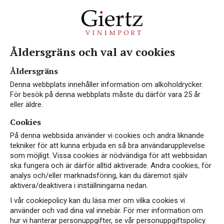
Åldersgräns och val av cookies
Origin Wine Stellenbosch
Åldersgräns
Denna webbplats innehåller information om alkoholdrycker.
För besök på denna webbplats måste du därför vara 25 år
eller äldre.
Cookies
Origin Wine Stellenbosch är en vinproducent i
På denna webbsida använder vi cookies och andra liknande
Sydafrikanska Stellenbosch. Inbäddad i hjärtat av
tekniker för att kunna erbjuda en så bra användarupplevelse
Western Cape förenar Origin Wine Stellenbosch
som möjligt. Vissa cookies är nödvändiga för att webbsidan
Sydafrikas anrika vinodlingstradition med
ska fungera och är därför alltid aktiverade. Andra cookies, för
analys och/eller marknadsföring, kan du däremot själv
modern vinproduktion. Som en hörnsten i
aktivera/deaktivera i inställningarna nedan.
Stellenbosch-regionen drar Origin Wine nytta av
I vår cookiepolicy kan du läsa mer om vilka cookies vi
de djupa jordarna och det medelhavsinfluerade
använder och vad dina val innebär. För mer information om
klimatet i Western Cape för att skapa viner som
hur vi hanterar personuppgifter, se vår personuppgiftspolicy.