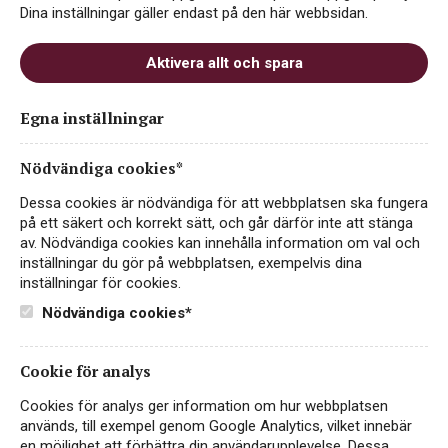
Dina inställningar gäller endast på den här webbsidan.
tydligt och balanserat speglar sitt terroir. Under
ledning av vinmakaren Johan Gerber
Aktivera allt och spara
upprätthåller teamet en stark tradition av
kvalitet, precision och respekt för vingården.
Egna inställningar
Dessutom har Origin Wine ett etiskt
ansvarstagande i centrum: många av deras viner
Nödvändiga cookies*
är certifierade enligt Fairtrade och/eller andra
Dessa cookies är nödvändiga för att webbplatsen ska fungera
hållbarhets-certifieringar, vilket säkerställer att
på ett säkert och korrekt sätt, och går därför inte att stänga
vinerna stödjer både människor och plats.
av. Nödvändiga cookies kan innehålla information om val och
inställningar du gör på webbplatsen, exempelvis dina
inställningar för cookies.
Nödvändiga cookies*
Cookie för analys
Cookies för analys ger information om hur webbplatsen
används, till exempel genom Google Analytics, vilket innebär
en möjlighet att förbättra din användarupplevelse. Dessa