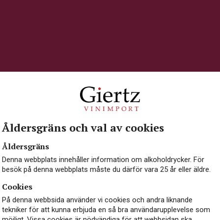
Kött
Ost
ION
FÖRPACKNING
FÖRSLUTNING
R
Lättare glasflaska 750 ml
Naturkork
0
Åldersgräns och val av cookies
ÅRGÅNG
PRODUCENT
U
Åldersgräns
2023
U Mes U Fan Tres
S
Denna webbplats innehåller information om alkoholdrycker. För
besök på denna webbplats måste du därför vara 25 år eller äldre.
Cookies
På denna webbsida använder vi cookies och andra liknande
tekniker för att kunna erbjuda en så bra användarupplevelse som
möjligt. Vissa cookies är nödvändiga för att webbsidan ska