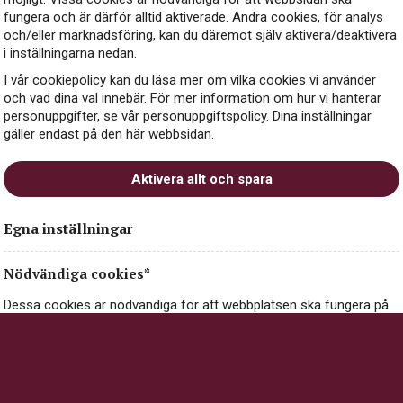
fungera och är därför alltid aktiverade. Andra cookies, för analys
och/eller marknadsföring, kan du däremot själv aktivera/deaktivera
i inställningarna nedan.
I vår cookiepolicy kan du läsa mer om vilka cookies vi använder
och vad dina val innebär. För mer information om hur vi hanterar
personuppgifter, se vår personuppgiftspolicy. Dina inställningar
gäller endast på den här webbsidan.
Aktivera allt och spara
gnon är ett ekologiskt rött vin från den soliga vinregionen Pened
Egna inställningar
 av två av världens mest älskade druvsorter, Merlot och Cabernet
Nödvändiga cookies*
uvorna skördas för hand vid precis rätt tidpunkt för att fånga den
 bjuder på nyanser av svarta vinbär, mörka körsbär, viol, skogsh
Dessa cookies är nödvändiga för att webbplatsen ska fungera på
rån ekfatslagring.
ett säkert och korrekt sätt, och går därför inte att stänga av.
Nödvändiga cookies kan innehålla information om val och
inställningar du gör på webbplatsen, exempelvis dina inställningar
för cookies.