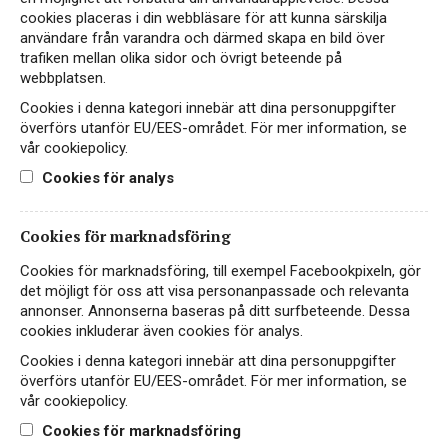
cookies placeras i din webbläsare för att kunna särskilja
användare från varandra och därmed skapa en bild över
100% Carménère
trafiken mellan olika sidor och övrigt beteende på
webbplatsen.
Hitta passande recept hos Viva Vin & Mat
Cookies i denna kategori innebär att dina personuppgifter
överförs utanför EU/EES-området. För mer information, se
vår cookiepolicy.
Cookies för analys
PASSAR TILL
Cookies för marknadsföring
Cookies för marknadsföring, till exempel Facebookpixeln, gör
Kött
Ost
Vegetariskt
det möjligt för oss att visa personanpassade och relevanta
annonser. Annonserna baseras på ditt surfbeteende. Dessa
cookies inkluderar även cookies för analys.
Cookies i denna kategori innebär att dina personuppgifter
PRODUKTINFORMATION
överförs utanför EU/EES-området. För mer information, se
vår cookiepolicy.
Cookies för marknadsföring
ALKOHOLHALT
FÖRPACKNING