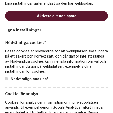
Dina inställningar gäller endast på den här webbsidan.
Aktivera allt och spara
Costa Carménère Barrel
Egna inställningar
Selection
Nödvändiga cookies*
ART.NR 20185
Dessa cookies är nödvändiga för att webbplatsen ska fungera
RÖTT VIN
på ett säkert och korrekt sätt, och går därför inte att stänga
av. Nödvändiga cookies kan innehålla information om val och
CHILE, DO COLCHAGUA
inställningar du gör på webbplatsen, exempelvis dina
Fast sortiment
inställningar för cookies.
Nödvändiga cookies*
Costa Carménère Barrel Reserve – från D.O. Colchagua
Valley i Chile, en av landets mest hyllade vinregioner. Här
får druvan Carmenère lång växtsäsong och mycket sol, på
Cookie för analys
grund av områdets…
Läs mer
Cookies för analys ger information om hur webbplatsen
används, till exempel genom Google Analytics, vilket innebär
119 kr
KÖP PÅ SYSTEMBOLAGET
en möjlighet att förbättra din användarupplevelse. Dessa