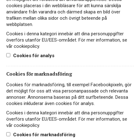
cookies placeras i din webbläsare för att kunna särskilja
användare från varandra och därmed skapa en bild över
trafiken mellan olika sidor och övrigt beteende på
Hitta passande recept hos Viva Vin & Mat
webbplatsen.
Cookies i denna kategori innebär att dina personuppgifter
överförs utanför EU/EES-området. För mer information, se
vår cookiepolicy.
PASSAR TILL
Cookies för analys
Cookies för marknadsföring
Fågel
Kött
Ost
Cookies för marknadsföring, till exempel Facebookpixeln, gör
det möjligt för oss att visa personanpassade och relevanta
annonser. Annonserna baseras på ditt surfbeteende. Dessa
Vegetariskt
cookies inkluderar även cookies för analys.
Cookies i denna kategori innebär att dina personuppgifter
överförs utanför EU/EES-området. För mer information, se
vår cookiepolicy.
PRODUKTINFORMATION
Cookies för marknadsföring