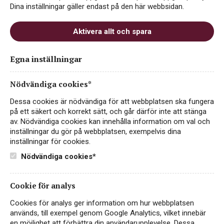
Dina inställningar gäller endast på den här webbsidan.
Aktivera allt och spara
Ecologica Familias
Egna inställningar
Reserve Shiraz Malbec
PET
Nödvändiga cookies*
Dessa cookies är nödvändiga för att webbplatsen ska fungera
ART.NR 2463
på ett säkert och korrekt sätt, och går därför inte att stänga
av. Nödvändiga cookies kan innehålla information om val och
RÖTT VIN
FAIRTRADE
inställningar du gör på webbplatsen, exempelvis dina
inställningar för cookies.
ARGENTINA, FAMATINA VALLEY
Nödvändiga cookies*
Ecologica Shiraz Malbec är ett fylligt och smakrikt rött vin
från Argentina i praktisk PET-flaska. Servera gärna vinet
vid 16-18°C grader till fågel, kött eller vegetariska
Cookie för analys
rätter.
Läs mer
Cookies för analys ger information om hur webbplatsen
används, till exempel genom Google Analytics, vilket innebär
49 kr + pant
KÖP PÅ SYSTEMBOLAGET
en möjlighet att förbättra din användarupplevelse. Dessa