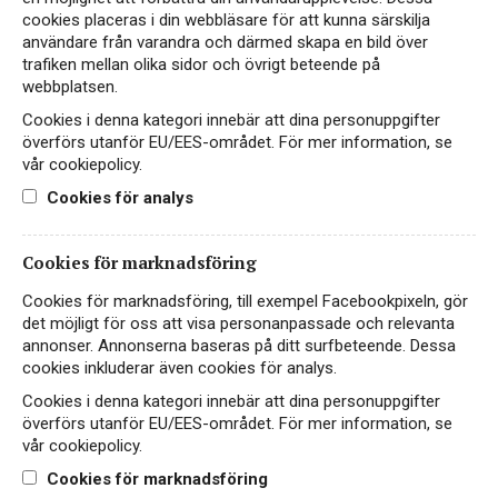
cookies placeras i din webbläsare för att kunna särskilja
användare från varandra och därmed skapa en bild över
Hitta passande recept hos Viva Vin & Mat
trafiken mellan olika sidor och övrigt beteende på
webbplatsen.
Cookies i denna kategori innebär att dina personuppgifter
överförs utanför EU/EES-området. För mer information, se
PASSAR TILL
vår cookiepolicy.
Cookies för analys
Fisk & skaldjur
Fågel
Vegetariskt
Cookies för marknadsföring
Cookies för marknadsföring, till exempel Facebookpixeln, gör
det möjligt för oss att visa personanpassade och relevanta
annonser. Annonserna baseras på ditt surfbeteende. Dessa
PRODUKTINFORMATION
cookies inkluderar även cookies för analys.
Cookies i denna kategori innebär att dina personuppgifter
ALKOHOLHALT
FÖRPACKNING
överförs utanför EU/EES-området. För mer information, se
13%
Lättare glasflaska 750 ml
vår cookiepolicy.
Cookies för marknadsföring