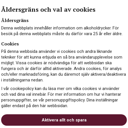
Fågel
Vegetariskt
Åldersgräns och val av cookies
Åldersgräns
Denna webbplats innehåller information om alkoholdrycker. För
ION
besök på denna webbplats måste du därför vara 25 år eller äldre.
Cookies
FÖRPACKNING
FÖRSLUTNING
R
På denna webbsida använder vi cookies och andra liknande
Box 3000 ml
Tappkran
0
tekniker för att kunna erbjuda en så bra användarupplevelse som
möjligt. Vissa cookies är nödvändiga för att webbsidan ska
fungera och är därför alltid aktiverade. Andra cookies, för analys
ÅRGÅNG
PRODUCENT
U
och/eller marknadsföring, kan du däremot själv aktivera/deaktivera
i inställningarna nedan.
2025
Hammeken Cellars
Sp
de
I vår cookiepolicy kan du läsa mer om vilka cookies vi använder
och vad dina val innebär. För mer information om hur vi hanterar
personuppgifter, se vår personuppgiftspolicy. Dina inställningar
gäller endast på den här webbsidan.
Aktivera allt och spara
kt rosévin! Ecologica Girasol Organic Rosé passar perfekt som sä