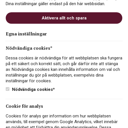
Dina inställningar gäller endast på den här webbsidan.
Aktivera allt och spara
LAB Reserva
Egna inställningar
ART.NR 74312
Nödvändiga cookies*
RÖTT VIN
Dessa cookies är nödvändiga för att webbplatsen ska fungera
PORTUGAL, VINHO REGIONAL LISBOA
på ett säkert och korrekt sätt, och går därför inte att stänga
av. Nödvändiga cookies kan innehålla information om val och
LAB Reserva är ett kraftfullt och ekfatslagrat rött vin på 3-
inställningar du gör på webbplatsen, exempelvis dina
liters box. Den erkända vinfamiljen Santos Lima är inte
inställningar för cookies.
bara välrenommerade vinmakare, utan även uppskattade
och internationellt prisade uppfödare av…
Läs mer
Nödvändiga cookies*
239 kr
KÖP PÅ SYSTEMBOLAGET
Cookie för analys
Cookies för analys ger information om hur webbplatsen
Ekfatslagrad
används, till exempel genom Google Analytics, vilket innebär
en möjlighet att förbättra din användarupplevelse. Dessa