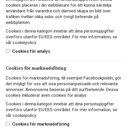
cookies placeras i din webbläsare för att kunna särskilja
Hitta passande recept hos Viva Vin & Mat
användare från varandra och därmed skapa en bild över
trafiken mellan olika sidor och övrigt beteende på
webbplatsen.
Cookies i denna kategori innebär att dina personuppgifter
överförs utanför EU/EES-området. För mer information, se
PASSAR TILL
vår cookiepolicy.
Cookies för analys
Grillat
Kött
Ost
Cookies för marknadsföring
Cookies för marknadsföring, till exempel Facebookpixeln, gör
det möjligt för oss att visa personanpassade och relevanta
PRODUKTINFORMATION
annonser. Annonserna baseras på ditt surfbeteende. Dessa
cookies inkluderar även cookies för analys.
ALKOHOLHALT
FÖRPACKNING
Cookies i denna kategori innebär att dina personuppgifter
överförs utanför EU/EES-området. För mer information, se
14%
Box 3000 ml
vår cookiepolicy.
Cookies för marknadsföring
FÖRSLUTNING
REST SOCKERHALT