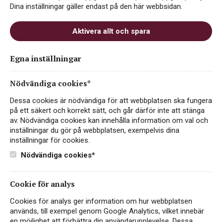
Dina inställningar gäller endast på den här webbsidan.
Aktivera allt och spara
LEVA Sauvignon Blanc
Egna inställningar
Misket
Nödvändiga cookies*
ART.NR 2577
Dessa cookies är nödvändiga för att webbplatsen ska fungera
FRISKT & FRUKTIGT
på ett säkert och korrekt sätt, och går därför inte att stänga
av. Nödvändiga cookies kan innehålla information om val och
BULGARIEN, TRAKIEN
inställningar du gör på webbplatsen, exempelvis dina
inställningar för cookies.
LEVA Sauvignon blanc Misket är ett mycket friskt och
fruktigt vitt vin med aromatiska toner av tropisk frukt,
Nödvändiga cookies*
fläder och citrus. Vinet kommer i generös och praktisk 1L
tetrapack och…
Läs mer
Cookie för analys
89 kr
KÖP PÅ SYSTEMBOLAGET
Cookies för analys ger information om hur webbplatsen
används, till exempel genom Google Analytics, vilket innebär
en möjlighet att förbättra din användarupplevelse. Dessa