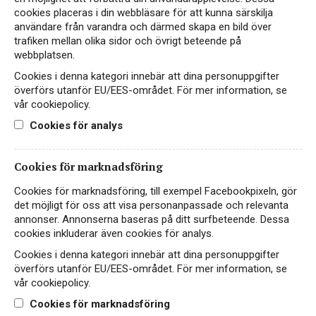
1 Liter
Frisk & fruktig
cookies placeras i din webbläsare för att kunna särskilja
användare från varandra och därmed skapa en bild över
Praktisk tetrapack
Fair for life certifierad
trafiken mellan olika sidor och övrigt beteende på
webbplatsen.
Hitta passande recept hos Viva Vin & Mat
Cookies i denna kategori innebär att dina personuppgifter
överförs utanför EU/EES-området. För mer information, se
vår cookiepolicy.
Cookies för analys
PASSAR TILL
Cookies för marknadsföring
Cookies för marknadsföring, till exempel Facebookpixeln, gör
Fisk & skaldjur
Ost
Småplock
det möjligt för oss att visa personanpassade och relevanta
annonser. Annonserna baseras på ditt surfbeteende. Dessa
cookies inkluderar även cookies för analys.
Cookies i denna kategori innebär att dina personuppgifter
Vegetariskt
överförs utanför EU/EES-området. För mer information, se
vår cookiepolicy.
Cookies för marknadsföring