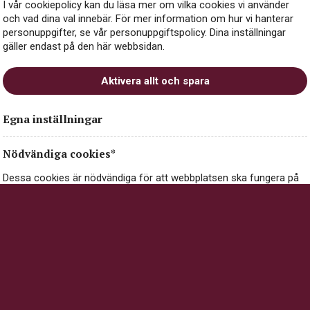
I vår cookiepolicy kan du läsa mer om vilka cookies vi använder
och vad dina val innebär. För mer information om hur vi hanterar
personuppgifter, se vår personuppgiftspolicy. Dina inställningar
gäller endast på den här webbsidan.
Aktivera allt och spara
Egna inställningar
ling Organic är ett ekologiskt, alkoholfritt bubbel gjort på två a
Nödvändiga cookies*
är fruktigt, friskt och gott vid alla tillfällen!
Bubblet kommer i e
tteretiketten är den dessutom perfekt för alla fest- och mingels
Dessa cookies är nödvändiga för att webbplatsen ska fungera på
ett säkert och korrekt sätt, och går därför inte att stänga av.
 största bubbelproducenter och pionjärer när det kommer till eko
Nödvändiga cookies kan innehålla information om val och
inställningar du gör på webbplatsen, exempelvis dina inställningar
för cookies.
Nödvändiga cookies*
iga toner av vita blommor, päron, citrus och persika.
Cookie för analys