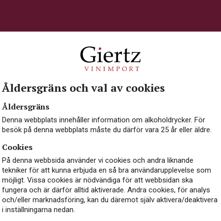
Fisk & skaldjur
Sallad
ION
FÖRPACKNING
FÖRSLUTNING
R
Åldersgräns och val av cookies
Lättare glasflaska 200 ml
Skruvkork
2
Åldersgräns
Denna webbplats innehåller information om alkoholdrycker. För
URSPRUNG
besök på denna webbplats måste du därför vara 25 år eller äldre.
Italien, Veneto
Cookies
På denna webbsida använder vi cookies och andra liknande
tekniker för att kunna erbjuda en så bra användarupplevelse som
möjligt. Vissa cookies är nödvändiga för att webbsidan ska
fungera och är därför alltid aktiverade. Andra cookies, för analys
och/eller marknadsföring, kan du däremot själv aktivera/deaktivera
i inställningarna nedan.