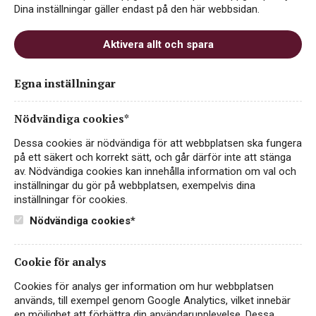
Dina inställningar gäller endast på den här webbsidan.
Aktivera allt och spara
Reuilly Les Pierres Plates
Egna inställningar
2024
Nödvändiga cookies*
ART.NR 95106
Dessa cookies är nödvändiga för att webbplatsen ska fungera
VITT VIN
på ett säkert och korrekt sätt, och går därför inte att stänga
av. Nödvändiga cookies kan innehålla information om val och
FRANKRIKE, LOIRE, REUILLY
inställningar du gör på webbplatsen, exempelvis dina
Begränsad tillgänglighet · Tillfälligt sortiment
inställningar för cookies.
Nödvändiga cookies*
Friskt, fruktigt och ekologiskt Loire-vin som blivit en
återkommande favorit i Systembolagets tillfälliga
sortiment. Reuilly Les Pierres Plates består av 100%
Cookie för analys
Sauvignon Blanc och bjuder på inslag av krusbär, färska…
Läs mer
Cookies för analys ger information om hur webbplatsen
används, till exempel genom Google Analytics, vilket innebär
en möjlighet att förbättra din användarupplevelse. Dessa