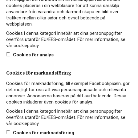
175 kr
KÖP PÅ SYSTEMBOLAGET
cookies placeras i din webbläsare för att kunna särskilja
användare från varandra och därmed skapa en bild över
trafiken mellan olika sidor och övrigt beteende på
100% Sauvignon Blanc
Tillfälligt sortiment
webbplatsen.
Cookies i denna kategori innebär att dina personuppgifter
Hitta passande recept hos Viva Vin & Mat
överförs utanför EU/EES-området. För mer information, se
vår cookiepolicy.
Cookies för analys
PASSAR TILL
Cookies för marknadsföring
Cookies för marknadsföring, till exempel Facebookpixeln, gör
det möjligt för oss att visa personanpassade och relevanta
annonser. Annonserna baseras på ditt surfbeteende. Dessa
Fisk & skaldjur
Sallad
Småplock
cookies inkluderar även cookies för analys.
Cookies i denna kategori innebär att dina personuppgifter
överförs utanför EU/EES-området. För mer information, se
PRODUKTINFORMATION
vår cookiepolicy.
Cookies för marknadsföring