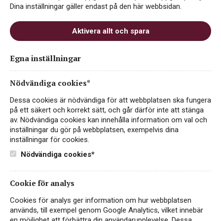
Dina inställningar gäller endast på den här webbsidan.
Aktivera allt och spara
Ruppertsberger Imperial
Egna inställningar
Riesling Organic
Nödvändiga cookies*
ART.NR 72835
Dessa cookies är nödvändiga för att webbplatsen ska fungera
VITT VIN
på ett säkert och korrekt sätt, och går därför inte att stänga
av. Nödvändiga cookies kan innehålla information om val och
TYSKLAND, PFALZ
inställningar du gör på webbplatsen, exempelvis dina
inställningar för cookies.
Frisk, fruktig och torr ekologisk Riesling-box från
Rhendalen! Serveras vid 8-10°C som aperitif eller till fisk,
Nödvändiga cookies*
fågel eller vegetariska rätter.
Läs mer
Cookie för analys
239 kr
KÖP PÅ SYSTEMBOLAGET
Cookies för analys ger information om hur webbplatsen
används, till exempel genom Google Analytics, vilket innebär
en möjlighet att förbättra din användarupplevelse. Dessa