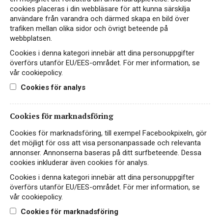
Hitta passande recept hos Viva Vin & Mat
cookies placeras i din webbläsare för att kunna särskilja
användare från varandra och därmed skapa en bild över
trafiken mellan olika sidor och övrigt beteende på
webbplatsen.
PASSAR TILL
Cookies i denna kategori innebär att dina personuppgifter
överförs utanför EU/EES-området. För mer information, se
vår cookiepolicy.
Cookies för analys
Asiatiskt
Fisk & skaldjur
Fågel
Cookies för marknadsföring
Småplock
Vegetariskt
Cookies för marknadsföring, till exempel Facebookpixeln, gör
det möjligt för oss att visa personanpassade och relevanta
annonser. Annonserna baseras på ditt surfbeteende. Dessa
cookies inkluderar även cookies för analys.
PRODUKTINFORMATION
Cookies i denna kategori innebär att dina personuppgifter
överförs utanför EU/EES-området. För mer information, se
vår cookiepolicy.
ALKOHOLHALT
FÖRPACKNING
Cookies för marknadsföring
12%
Box 2000 ml