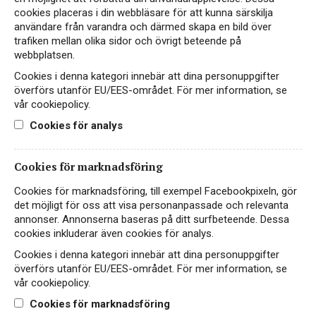
cookies placeras i din webbläsare för att kunna särskilja
användare från varandra och därmed skapa en bild över
trafiken mellan olika sidor och övrigt beteende på
Instagram
webbplatsen.
Cookies i denna kategori innebär att dina personuppgifter
Facebook
överförs utanför EU/EES-området. För mer information, se
vår cookiepolicy.
LinkedIn
Cookies för analys
Kontakt
Cookies för marknadsföring
Cookiepolicy
Cookies för marknadsföring, till exempel Facebookpixeln, gör
Integritetspolicy
det möjligt för oss att visa personanpassade och relevanta
annonser. Annonserna baseras på ditt surfbeteende. Dessa
English
cookies inkluderar även cookies för analys.
Cookies i denna kategori innebär att dina personuppgifter
överförs utanför EU/EES-området. För mer information, se
Vid frågor, kontakta
info@giertz.se
vår cookiepolicy.
Cookies för marknadsföring