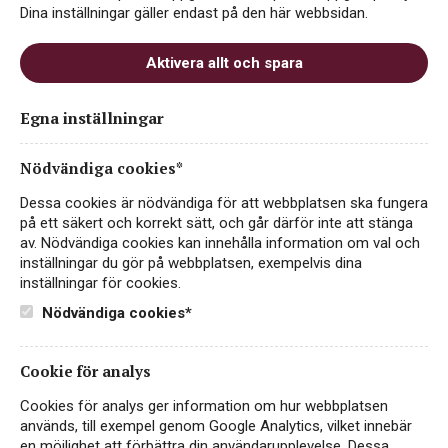
Dina inställningar gäller endast på den här webbsidan.
Aktivera allt och spara
Egna inställningar
Soprano Pinot Noir
RÖTT VIN
Nödvändiga cookies*
ITALIEN, TREVENEZIE
Dessa cookies är nödvändiga för att webbplatsen ska fungera
på ett säkert och korrekt sätt, och går därför inte att stänga
94 kr
LÄS MER
av. Nödvändiga cookies kan innehålla information om val och
inställningar du gör på webbplatsen, exempelvis dina
inställningar för cookies.
Nödvändiga cookies*
Cookie för analys
Cookies för analys ger information om hur webbplatsen
används, till exempel genom Google Analytics, vilket innebär
en möjlighet att förbättra din användarupplevelse. Dessa