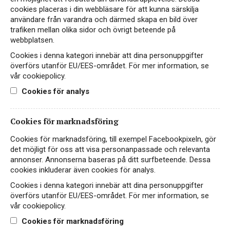
cookies placeras i din webbläsare för att kunna särskilja
användare från varandra och därmed skapa en bild över
trafiken mellan olika sidor och övrigt beteende på
webbplatsen.
Cookies i denna kategori innebär att dina personuppgifter
överförs utanför EU/EES-området. För mer information, se
vår cookiepolicy.
Cookies för analys
Cookies för marknadsföring
In the MOOD for Chenin
Cookies för marknadsföring, till exempel Facebookpixeln, gör
Blanc
det möjligt för oss att visa personanpassade och relevanta
annonser. Annonserna baseras på ditt surfbeteende. Dessa
VITT VIN
cookies inkluderar även cookies för analys.
SYDAFRIKA, WO WESTERN CAPE
Cookies i denna kategori innebär att dina personuppgifter
överförs utanför EU/EES-området. För mer information, se
209 kr
LÄS MER
vår cookiepolicy.
Cookies för marknadsföring