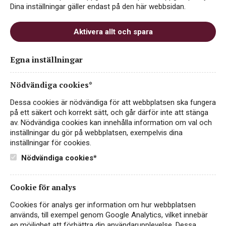
Dina inställningar gäller endast på den här webbsidan.
Aktivera allt och spara
Egna inställningar
Nödvändiga cookies*
Dessa cookies är nödvändiga för att webbplatsen ska fungera
på ett säkert och korrekt sätt, och går därför inte att stänga
In the MOOD for Rosé
av. Nödvändiga cookies kan innehålla information om val och
inställningar du gör på webbplatsen, exempelvis dina
ROSÉVIN
inställningar för cookies.
SYDAFRIKA, WO WESTERN CAPE
Nödvändiga cookies*
199 kr
LÄS MER
Cookie för analys
Cookies för analys ger information om hur webbplatsen
används, till exempel genom Google Analytics, vilket innebär
en möjlighet att förbättra din användarupplevelse. Dessa