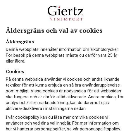
Åldersgräns och val av cookies
Vin från WO Western
Åldersgräns
Cape
Denna webbplats innehåller information om alkoholdrycker.
För besök på denna webbplats måste du därför vara 25 år
eller äldre.
Cookies
Western Cape omfattar Sydafrikas fem
På denna webbsida använder vi cookies och andra liknande
vinproducerande huvudregioner: Cape South
tekniker för att kunna erbjuda en så bra användarupplevelse
Coast, Coastal Region, Breede River Valley,
som möjligt. Vissa cookies är nödvändiga för att webbsidan
Olifants River och Klein Karoo.
ska fungera och är därför alltid aktiverade. Andra cookies, för
analys och/eller marknadsföring, kan du däremot själv
aktivera/deaktivera i inställningarna nedan.
I vår cookiepolicy kan du läsa mer om vilka cookies vi
använder och vad dina val innebär. För mer information om
hur vi hanterar personuppgifter, se vår personuppgiftspolicy.