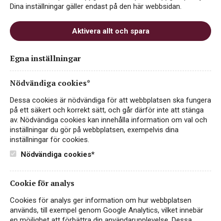
Dina inställningar gäller endast på den här webbsidan.
Aktivera allt och spara
Linnea svart vit
Egna inställningar
Nödvändiga cookies*
Dessa cookies är nödvändiga för att webbplatsen ska fungera
på ett säkert och korrekt sätt, och går därför inte att stänga
av. Nödvändiga cookies kan innehålla information om val och
inställningar du gör på webbplatsen, exempelvis dina
inställningar för cookies.
Nödvändiga cookies*
Instagram
Cookie för analys
Facebook
Cookies för analys ger information om hur webbplatsen
används, till exempel genom Google Analytics, vilket innebär
LinkedIn
en möjlighet att förbättra din användarupplevelse. Dessa