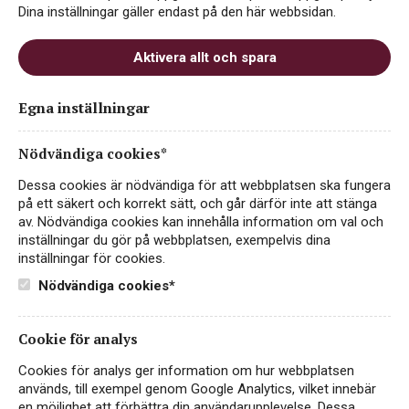
Dina inställningar gäller endast på den här webbsidan.
Aktivera allt och spara
Lynx-Cabernet-
Egna inställningar
Sauvignon_1500px
Nödvändiga cookies*
Dessa cookies är nödvändiga för att webbplatsen ska fungera
på ett säkert och korrekt sätt, och går därför inte att stänga
av. Nödvändiga cookies kan innehålla information om val och
inställningar du gör på webbplatsen, exempelvis dina
inställningar för cookies.
Nödvändiga cookies*
Cookie för analys
Instagram
Cookies för analys ger information om hur webbplatsen
Facebook
används, till exempel genom Google Analytics, vilket innebär
en möjlighet att förbättra din användarupplevelse. Dessa