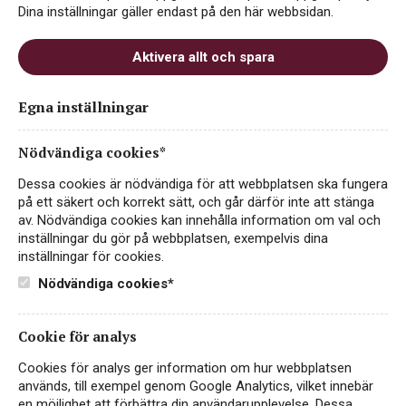
Dina inställningar gäller endast på den här webbsidan.
Aktivera allt och spara
72494_Devaux Augusta Brut_web
Egna inställningar
Nödvändiga cookies*
Dessa cookies är nödvändiga för att webbplatsen ska fungera
på ett säkert och korrekt sätt, och går därför inte att stänga
av. Nödvändiga cookies kan innehålla information om val och
inställningar du gör på webbplatsen, exempelvis dina
inställningar för cookies.
Nödvändiga cookies*
Instagram
Cookie för analys
Facebook
Cookies för analys ger information om hur webbplatsen
används, till exempel genom Google Analytics, vilket innebär
LinkedIn
en möjlighet att förbättra din användarupplevelse. Dessa