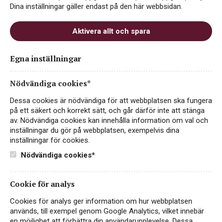
Dina inställningar gäller endast på den här webbsidan.
Aktivera allt och spara
Egna inställningar
Casa Vinironia
Appassimento Grande
Nödvändiga cookies*
Edizione TetraPak
Dessa cookies är nödvändiga för att webbplatsen ska fungera
RÖTT VIN
på ett säkert och korrekt sätt, och går därför inte att stänga
ITALIEN, APULIEN
av. Nödvändiga cookies kan innehålla information om val och
inställningar du gör på webbplatsen, exempelvis dina
inställningar för cookies.
79 kr
LÄS MER
Nödvändiga cookies*
Cookie för analys
Cookies för analys ger information om hur webbplatsen
används, till exempel genom Google Analytics, vilket innebär
en möjlighet att förbättra din användarupplevelse. Dessa