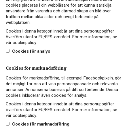
cookies placeras i din webbläsare för att kunna särskilja
användare från varandra och därmed skapa en bild över
trafiken mellan olika sidor och övrigt beteende på
webbplatsen.
Cookies i denna kategori innebär att dina personuppgifter
överförs utanför EU/EES-området. För mer information, se
vår cookiepolicy.
Cookies för analys
Casa Vinironia
Appassimento Grande
Cookies för marknadsföring
Edizione
Cookies för marknadsföring, till exempel Facebookpixeln, gör
det möjligt för oss att visa personanpassade och relevanta
RÖTT VIN
annonser. Annonserna baseras på ditt surfbeteende. Dessa
ITALIEN, APULIEN
cookies inkluderar även cookies för analys.
Cookies i denna kategori innebär att dina personuppgifter
269 kr
LÄS MER
överförs utanför EU/EES-området. För mer information, se
vår cookiepolicy.
Cookies för marknadsföring