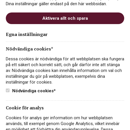
Dina inställningar gäller endast på den här webbsidan.
Aktivera allt och spara
Egna inställningar
Moonlight Manor Cabernet
Sauvignon Reserve
Nödvändiga cookies*
RÖTT VIN
Dessa cookies är nödvändiga för att webbplatsen ska fungera
SYDAFRIKA, STELLENBOSCH
på ett säkert och korrekt sätt, och går därför inte att stänga
av. Nödvändiga cookies kan innehålla information om val och
99 kr
inställningar du gör på webbplatsen, exempelvis dina
LÄS MER
inställningar för cookies.
Nödvändiga cookies*
Cookie för analys
Cookies för analys ger information om hur webbplatsen
används, till exempel genom Google Analytics, vilket innebär
en möjlighet att förbättra din användarupplevelse. Dessa