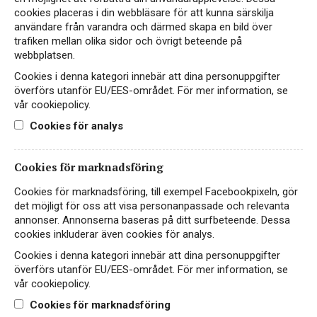
cookies placeras i din webbläsare för att kunna särskilja
användare från varandra och därmed skapa en bild över
trafiken mellan olika sidor och övrigt beteende på
webbplatsen.
Cookies i denna kategori innebär att dina personuppgifter
överförs utanför EU/EES-området. För mer information, se
vår cookiepolicy.
In the MOOD for Shiraz
Cookies för analys
Cinsault
Cookies för marknadsföring
RÖTT VIN
SYDAFRIKA
Cookies för marknadsföring, till exempel Facebookpixeln, gör
det möjligt för oss att visa personanpassade och relevanta
annonser. Annonserna baseras på ditt surfbeteende. Dessa
219 kr
LÄS MER
cookies inkluderar även cookies för analys.
Cookies i denna kategori innebär att dina personuppgifter
överförs utanför EU/EES-området. För mer information, se
vår cookiepolicy.
Cookies för marknadsföring