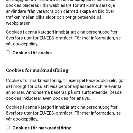
cookies placeras i din webbläsare för att kunna särskilja
användare från varandra och därmed skapa en bild över
trafiken mellan olika sidor och övrigt beteende på
webbplatsen.
Cookies i denna kategori innebär att dina personuppgifter
överförs utanför EU/EES-området. För mer information, se
vår cookiepolicy.
Ecologica Moscato
Cookies för analys
Spumante Dolce
Cookies för marknadsföring
FAIRTRADE
ARGENTINA, FAMATINA VALLEY
Cookies för marknadsföring, till exempel Facebookpixeln, gör
det möjligt för oss att visa personanpassade och relevanta
annonser. Annonserna baseras på ditt surfbeteende. Dessa
109 kr
LÄS MER
cookies inkluderar även cookies för analys.
Cookies i denna kategori innebär att dina personuppgifter
överförs utanför EU/EES-området. För mer information, se
vår cookiepolicy.
EKO
Cookies för marknadsföring