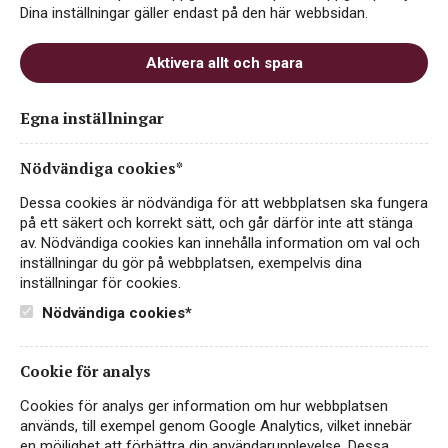
Dina inställningar gäller endast på den här webbsidan.
Aktivera allt och spara
Egna inställningar
Pizzolato Frizzante Rosé
Organic
Nödvändiga cookies*
ROSÉVIN
Dessa cookies är nödvändiga för att webbplatsen ska fungera
ITALIEN, VENETO
på ett säkert och korrekt sätt, och går därför inte att stänga
av. Nödvändiga cookies kan innehålla information om val och
43 kr
inställningar du gör på webbplatsen, exempelvis dina
LÄS MER
inställningar för cookies.
Nödvändiga cookies*
Cookie för analys
EKO
Cookies för analys ger information om hur webbplatsen
används, till exempel genom Google Analytics, vilket innebär
en möjlighet att förbättra din användarupplevelse. Dessa