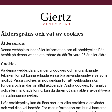
ades 1896 av Joseph Tissot i byn Nevy-sur-Seill
ta i området att producera mousserande vin gjort
 Jura. År 1945 tog hans son Michel Tissot över
ed andra lokala vinbönder. Efterhand har egen
Åldersgräns och val av cookies
 idag av Juliette och Michels barn Joseph, Clau
Åldersgräns
Pascal.
Denna webbplats innehåller information om alkoholdrycker. För
besök på denna webbplats måste du därför vara 25 år eller äldre.
Cookies
På denna webbsida använder vi cookies och andra liknande
tekniker för att kunna erbjuda en så bra användarupplevelse som
möjligt. Vissa cookies är nödvändiga för att webbsidan ska
fungera och är därför alltid aktiverade. Andra cookies, för analys
och/eller marknadsföring, kan du däremot själv aktivera/deaktivera
i inställningarna nedan.
I vår cookiepolicy kan du läsa mer om vilka cookies vi använder
och vad dina val innebär. För mer information om hur vi hanterar