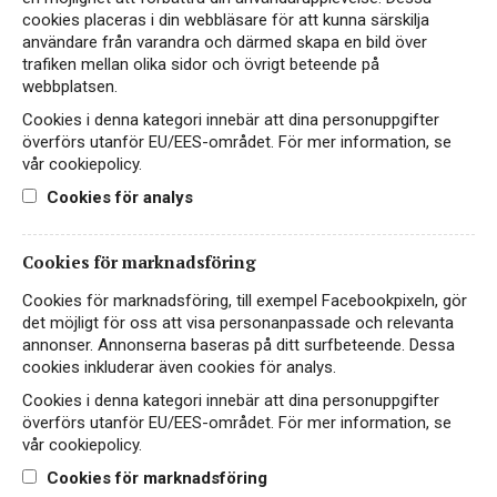
cookies placeras i din webbläsare för att kunna särskilja
Hitta passande recept hos Viva Vin & Mat
användare från varandra och därmed skapa en bild över
trafiken mellan olika sidor och övrigt beteende på
webbplatsen.
Cookies i denna kategori innebär att dina personuppgifter
PASSAR TILL
överförs utanför EU/EES-området. För mer information, se
vår cookiepolicy.
Cookies för analys
Kött
Ost
Vegetariskt
Cookies för marknadsföring
Cookies för marknadsföring, till exempel Facebookpixeln, gör
Vilt
det möjligt för oss att visa personanpassade och relevanta
annonser. Annonserna baseras på ditt surfbeteende. Dessa
cookies inkluderar även cookies för analys.
Cookies i denna kategori innebär att dina personuppgifter
PRODUKTINFORMATION
överförs utanför EU/EES-området. För mer information, se
vår cookiepolicy.
ALKOHOLHALT
FÖRPACKNING
Cookies för marknadsföring