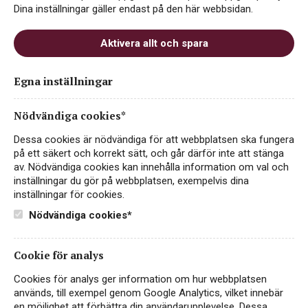
Dina inställningar gäller endast på den här webbsidan.
Aktivera allt och spara
Casa Vinironia Rosso
Egna inställningar
Grande Organic
Nödvändiga cookies*
ART.NR 71335
Dessa cookies är nödvändiga för att webbplatsen ska fungera
RÖTT VIN
på ett säkert och korrekt sätt, och går därför inte att stänga
av. Nödvändiga cookies kan innehålla information om val och
ITALIEN
inställningar du gör på webbplatsen, exempelvis dina
inställningar för cookies.
Italienskt ekologiskt rött kraftpaket från Casa Vinironia i
1-literbutelj! Casa Vinironia Rosso Grande Organic är ett
Nödvändiga cookies*
fylligt och generöst vin och passar perfekt kött,
vegetariska rätter och kraftigare ostar.
Läs mer
Cookie för analys
99 kr
KÖP PÅ SYSTEMBOLAGET
Cookies för analys ger information om hur webbplatsen
används, till exempel genom Google Analytics, vilket innebär
en möjlighet att förbättra din användarupplevelse. Dessa