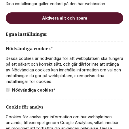
Dina inställningar gäller endast på den här webbsidan.
ursprung. Oavsett om det är ett vardagsvin eller
en lyxig årgång – italienskt vin bjuder alltid på
Aktivera allt och spara
karaktär, passion och historia i varje glas.
Egna inställningar
Nödvändiga cookies*
NYHET
EKO
Dessa cookies är nödvändiga för att webbplatsen ska fungera
på ett säkert och korrekt sätt, och går därför inte att stänga
av. Nödvändiga cookies kan innehålla information om val och
inställningar du gör på webbplatsen, exempelvis dina
inställningar för cookies.
Nödvändiga cookies*
Cookie för analys
Cookies för analys ger information om hur webbplatsen
Casa Vinironia Bold &
används, till exempel genom Google Analytics, vilket innebär
Striking Chardonnay
en möjlighet att förbättra din användarupplevelse. Dessa