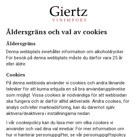
Åldersgräns och val av cookies
Vin från Italien
Åldersgräns
Denna webbplats innehåller information om alkoholdrycker.
För besök på denna webbplats måste du därför vara 25 år
eller äldre.
Cookies
Italien är inte bara känt för sin rika matkultur –
På denna webbsida använder vi cookies och andra liknande
det är också ett av världens mest älskade
tekniker för att kunna erbjuda en så bra användarupplevelse
vinländer. Med en mångfald av druvsorter, klimat
som möjligt. Vissa cookies är nödvändiga för att webbsidan
och traditioner produceras allt från kraftfulla
ska fungera och är därför alltid aktiverade. Andra cookies, för
analys och/eller marknadsföring, kan du däremot själv
röda viner till eleganta vita och mousserande
aktivera/deaktivera i inställningarna nedan.
viner.
I vår cookiepolicy kan du läsa mer om vilka cookies vi
Italienska viner kännetecknas ofta av sin balans,
använder och vad dina val innebär. För mer information om
matvänlighet och tydliga koppling till sitt
hur vi hanterar personuppgifter, se vår personuppgiftspolicy.