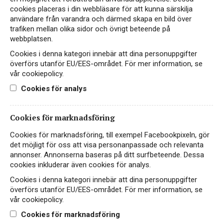
cookies placeras i din webbläsare för att kunna särskilja
Hitta passande recept hos Viva Vin & Mat
användare från varandra och därmed skapa en bild över
trafiken mellan olika sidor och övrigt beteende på
webbplatsen.
Cookies i denna kategori innebär att dina personuppgifter
PASSAR TILL
överförs utanför EU/EES-området. För mer information, se
vår cookiepolicy.
Cookies för analys
Fisk & skaldjur
Ost
Småplock
Cookies för marknadsföring
Cookies för marknadsföring, till exempel Facebookpixeln, gör
PRODUKTINFORMATION
det möjligt för oss att visa personanpassade och relevanta
annonser. Annonserna baseras på ditt surfbeteende. Dessa
cookies inkluderar även cookies för analys.
ALKOHOLHALT
FÖRPACKNING
Cookies i denna kategori innebär att dina personuppgifter
11.5%
Flaska 750 ml
överförs utanför EU/EES-området. För mer information, se
vår cookiepolicy.
FÖRSLUTNING
DRUVOR
Cookies för marknadsföring