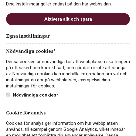
Dina inställningar gäller endast på den här webbsidan.
Aktivera allt och spara
Charles de Fère Blanc de
Egna inställningar
Blancs Brut
Nödvändiga cookies*
ART.NR 7425
Dessa cookies är nödvändiga för att webbplatsen ska fungera
MOUSSERANDE
på ett säkert och korrekt sätt, och går därför inte att stänga
av. Nödvändiga cookies kan innehålla information om val och
FRANKRIKE
inställningar du gör på webbplatsen, exempelvis dina
inställningar för cookies.
Eleganta bubblor från Charles de Fère. Charles de Fère
Blanc de Blancs är ett friskt, fruktigt och mycket
Nödvändiga cookies*
välbalanserat mousserande vin från Frankrike. Perfekt
som aperitif till festens lättare rätter…
Läs mer
Cookie för analys
95 kr
KÖP PÅ SYSTEMBOLAGET
Cookies för analys ger information om hur webbplatsen
används, till exempel genom Google Analytics, vilket innebär
en möjlighet att förbättra din användarupplevelse. Dessa