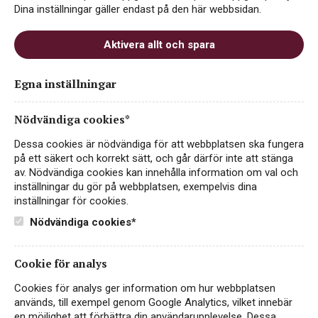
Dina inställningar gäller endast på den här webbsidan.
Aktivera allt och spara
Egna inställningar
Nödvändiga cookies*
Dessa cookies är nödvändiga för att webbplatsen ska fungera
på ett säkert och korrekt sätt, och går därför inte att stänga
Ropiteau Chardonnay
av. Nödvändiga cookies kan innehålla information om val och
Grande Réserve
inställningar du gör på webbplatsen, exempelvis dina
inställningar för cookies.
FYLLIGT OCH SMAKRIKT
Nödvändiga cookies*
FRANKRIKE
Cookie för analys
119 kr
LÄS MER
Cookies för analys ger information om hur webbplatsen
används, till exempel genom Google Analytics, vilket innebär
en möjlighet att förbättra din användarupplevelse. Dessa