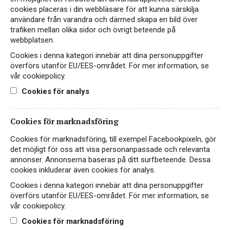
cookies placeras i din webbläsare för att kunna särskilja
användare från varandra och därmed skapa en bild över
trafiken mellan olika sidor och övrigt beteende på
webbplatsen.
Cookies i denna kategori innebär att dina personuppgifter
överförs utanför EU/EES-området. För mer information, se
vår cookiepolicy.
Cookies för analys
Cookies för marknadsföring
Cookies för marknadsföring, till exempel Facebookpixeln, gör
Bouchard Aîné & Fils Pinot
det möjligt för oss att visa personanpassade och relevanta
Noir
annonser. Annonserna baseras på ditt surfbeteende. Dessa
cookies inkluderar även cookies för analys.
RÖTT VIN
Cookies i denna kategori innebär att dina personuppgifter
FRANKRIKE
överförs utanför EU/EES-området. För mer information, se
vår cookiepolicy.
299 kr
LÄS MER
Cookies för marknadsföring