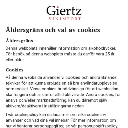
Åldersgräns och val av cookies
Vin från Frankrike
Åldersgräns
Denna webbplats innehåller information om alkoholdrycker.
För besök på denna webbplats måste du därför vara 25 år
eller äldre.
Cookies
Frankrike är utan tvivel världens främsta vinland,
På denna webbsida använder vi cookies och andra liknande
trots att de varken var först eller är störst. Här
tekniker för att kunna erbjuda en så bra användarupplevelse
görs några av världens mest berömda viner och få
som möjligt. Vissa cookies är nödvändiga för att webbsidan
länder kan skylta med samma bredd.
ska fungera och är därför alltid aktiverade. Andra cookies, för
analys och/eller marknadsföring, kan du däremot själv
aktivera/deaktivera i inställningarna nedan.
I vår cookiepolicy kan du läsa mer om vilka cookies vi
använder och vad dina val innebär. För mer information om
NYHET
hur vi hanterar personuppgifter, se vår personuppgiftspolicy.