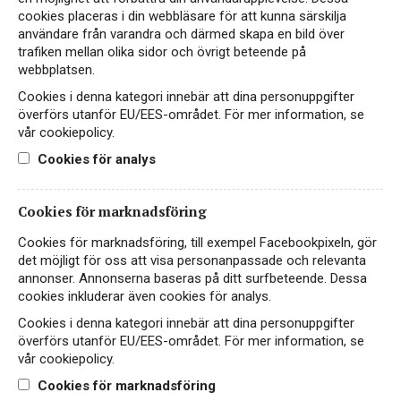
cookies placeras i din webbläsare för att kunna särskilja
NY DESIGN
användare från varandra och därmed skapa en bild över
trafiken mellan olika sidor och övrigt beteende på
webbplatsen.
Cookies i denna kategori innebär att dina personuppgifter
överförs utanför EU/EES-området. För mer information, se
vår cookiepolicy.
Cookies för analys
Cookies för marknadsföring
Cookies för marknadsföring, till exempel Facebookpixeln, gör
Grande Nuit Sauvignon
det möjligt för oss att visa personanpassade och relevanta
Blanc
annonser. Annonserna baseras på ditt surfbeteende. Dessa
cookies inkluderar även cookies för analys.
TORRT & SMAKRIKT
Cookies i denna kategori innebär att dina personuppgifter
FRANKRIKE, PAYS D'OC
överförs utanför EU/EES-området. För mer information, se
vår cookiepolicy.
99 kr
LÄS MER
Cookies för marknadsföring