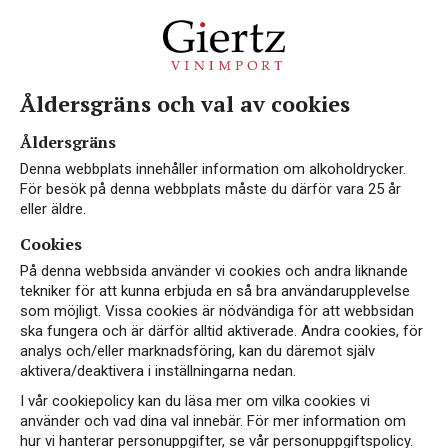
Åldersgräns och val av cookies
Vin från Frankrike
Åldersgräns
Denna webbplats innehåller information om alkoholdrycker.
För besök på denna webbplats måste du därför vara 25 år
eller äldre.
Cookies
Frankrike är utan tvivel världens främsta vinland,
På denna webbsida använder vi cookies och andra liknande
trots att de varken var först eller är störst. Här
tekniker för att kunna erbjuda en så bra användarupplevelse
görs några av världens mest berömda viner och få
som möjligt. Vissa cookies är nödvändiga för att webbsidan
länder kan skylta med samma bredd.
ska fungera och är därför alltid aktiverade. Andra cookies, för
analys och/eller marknadsföring, kan du däremot själv
aktivera/deaktivera i inställningarna nedan.
I vår cookiepolicy kan du läsa mer om vilka cookies vi
använder och vad dina val innebär. För mer information om
hur vi hanterar personuppgifter, se vår personuppgiftspolicy.