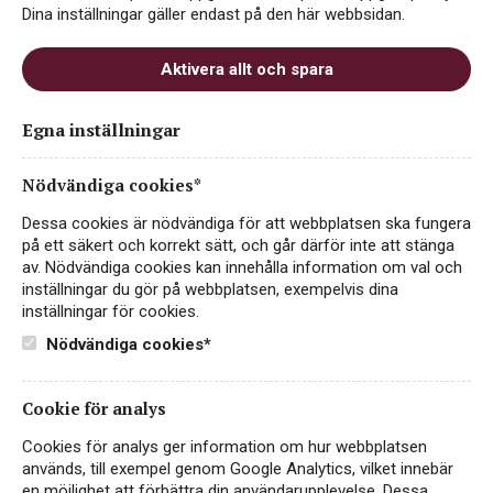
Dina inställningar gäller endast på den här webbsidan.
Aktivera allt och spara
Egna inställningar
Nödvändiga cookies*
Dessa cookies är nödvändiga för att webbplatsen ska fungera
på ett säkert och korrekt sätt, och går därför inte att stänga
Côtes-du-Rhône Reserve
av. Nödvändiga cookies kan innehålla information om val och
Rosé
inställningar du gör på webbplatsen, exempelvis dina
inställningar för cookies.
ROSÉVIN
Nödvändiga cookies*
FRANKRIKE, CÔTES-DU-RHÔNE
Cookie för analys
99 kr
LÄS MER
Cookies för analys ger information om hur webbplatsen
används, till exempel genom Google Analytics, vilket innebär
en möjlighet att förbättra din användarupplevelse. Dessa