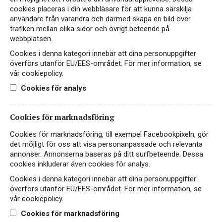
cookies placeras i din webbläsare för att kunna särskilja
Hitta passande recept hos Viva Vin & Mat
användare från varandra och därmed skapa en bild över
trafiken mellan olika sidor och övrigt beteende på
webbplatsen.
Cookies i denna kategori innebär att dina personuppgifter
PASSAR TILL
överförs utanför EU/EES-området. För mer information, se
vår cookiepolicy.
Cookies för analys
Fisk & skaldjur
Fågel
Småplock
Cookies för marknadsföring
Cookies för marknadsföring, till exempel Facebookpixeln, gör
Vegetariskt
det möjligt för oss att visa personanpassade och relevanta
annonser. Annonserna baseras på ditt surfbeteende. Dessa
cookies inkluderar även cookies för analys.
Cookies i denna kategori innebär att dina personuppgifter
PRODUKTINFORMATION
överförs utanför EU/EES-området. För mer information, se
vår cookiepolicy.
ALKOHOLHALT
FÖRPACKNING
Cookies för marknadsföring