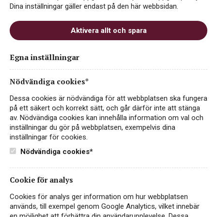
Dina inställningar gäller endast på den här webbsidan.
Aktivera allt och spara
Côtes-du-Rhône Reserve
Egna inställningar
Blanc
Nödvändiga cookies*
ART.NR 76602
Dessa cookies är nödvändiga för att webbplatsen ska fungera
VITT VIN
på ett säkert och korrekt sätt, och går därför inte att stänga
av. Nödvändiga cookies kan innehålla information om val och
FRANKRIKE, CÔTES-DU-RHÔNE
inställningar du gör på webbplatsen, exempelvis dina
inställningar för cookies.
Côtes du Rhône Reserve Blanc – det vita guldet från
Rhônedalen! Serveras som bäst vid 8-10°C till smakrika
Nödvändiga cookies*
sallader, grytor av kyckling och svamp eller till fisk- och
skaldjursrätter.
Läs mer
Cookie för analys
99 kr
KÖP PÅ SYSTEMBOLAGET
Cookies för analys ger information om hur webbplatsen
används, till exempel genom Google Analytics, vilket innebär
en möjlighet att förbättra din användarupplevelse. Dessa