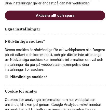
Dina inställningar gäller endast på den här webbsidan.
PASSAR TILL
Aktivera allt och spara
Egna inställningar
Fisk & skaldjur
Fågel
Småplock
Nödvändiga cookies*
Dessa cookies är nödvändiga för att webbplatsen ska fungera
på ett säkert och korrekt sätt, och går därför inte att stänga
Vegetariskt
av. Nödvändiga cookies kan innehålla information om val och
inställningar du gör på webbplatsen, exempelvis dina
inställningar för cookies.
PRODUKTINFORMATION
Nödvändiga cookies*
ALKOHOLHALT
FÖRPACKNING
Cookie för analys
12,5%
Lättare glasflaska 750 ml
Cookies för analys ger information om hur webbplatsen
används, till exempel genom Google Analytics, vilket innebär
FÖRSLUTNING
REST SOCKERHALT
en möjlighet att förbättra din användarupplevelse. Dessa