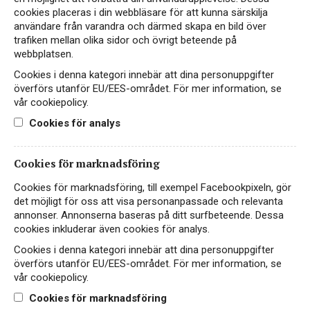
cookies placeras i din webbläsare för att kunna särskilja
Skruvkork
0,1 g/100ml
användare från varandra och därmed skapa en bild över
trafiken mellan olika sidor och övrigt beteende på
DRUVOR
ÅRGÅNG
webbplatsen.
38% grenache blanc, 30%
2024
Cookies i denna kategori innebär att dina personuppgifter
viognier, 26% marsanne, 6%
överförs utanför EU/EES-området. För mer information, se
roussanne
vår cookiepolicy.
Cookies för analys
PRODUCENT
URSPRUNG
Joseph Pellerin
Frankrike, Côtes-du-Rhône
Cookies för marknadsföring
Cookies för marknadsföring, till exempel Facebookpixeln, gör
det möjligt för oss att visa personanpassade och relevanta
UTMÄRKELSER
annonser. Annonserna baseras på ditt surfbeteende. Dessa
cookies inkluderar även cookies för analys.
Cookies i denna kategori innebär att dina personuppgifter
överförs utanför EU/EES-området. För mer information, se
vår cookiepolicy.
Cookies för marknadsföring