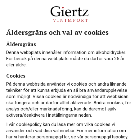
Åldersgräns och val av cookies
Côtes-du-
Åldersgräns
Rhône
Denna webbplats innehåller information om alkoholdrycker.
För besök på denna webbplats måste du därför vara 25 år
Reserve Blanc
eller äldre.
Cookies
ART.NR 76602
På denna webbsida använder vi cookies och andra liknande
tekniker för att kunna erbjuda en så bra användarupplevelse
VITT VIN
som möjligt. Vissa cookies är nödvändiga för att webbsidan
FRANKRIKE, CÔTES-DU-RHÔNE
ska fungera och är därför alltid aktiverade. Andra cookies, för
analys och/eller marknadsföring, kan du däremot själv
99 kr
aktivera/deaktivera i inställningarna nedan.
I vår cookiepolicy kan du läsa mer om vilka cookies vi
använder och vad dina val innebär. För mer information om
hur vi hanterar personuppgifter, se vår personuppgiftspolicy.