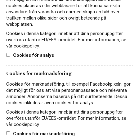
cookies placeras i din webbläsare för att kunna särskilja
användare från varandra och därmed skapa en bild över
trafiken mellan olika sidor och övrigt beteende på
PASSAR TILL
webbplatsen.
Cookies i denna kategori innebär att dina personuppgifter
överförs utanför EU/EES-området. För mer information, se
vår cookiepolicy.
Fisk & skaldjur
Småplock
Vegetariskt
Cookies för analys
Cookies för marknadsföring
PRODUKTINFORMATION
Cookies för marknadsföring, till exempel Facebookpixeln, gör
det möjligt för oss att visa personanpassade och relevanta
ALKOHOLHALT
FÖRPACKNING
annonser. Annonserna baseras på ditt surfbeteende. Dessa
cookies inkluderar även cookies för analys.
13%
Box 3000 ml
Cookies i denna kategori innebär att dina personuppgifter
överförs utanför EU/EES-området. För mer information, se
FÖRSLUTNING
REST SOCKERHALT
vår cookiepolicy.
Tappkran
0,8 g/100ml
Cookies för marknadsföring