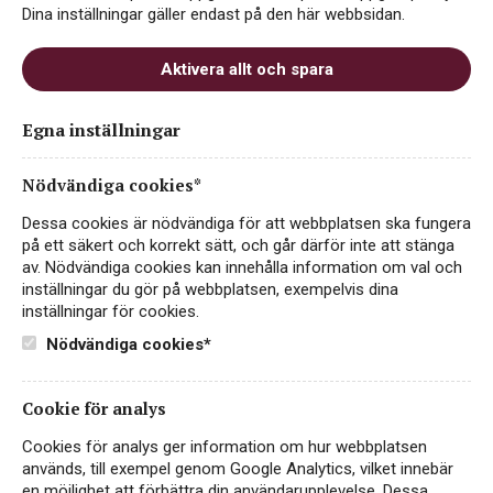
Dina inställningar gäller endast på den här webbsidan.
Aktivera allt och spara
Leva Chardonnay Dimiat
Egna inställningar
Muscat
Nödvändiga cookies*
ART.NR 2619
Dessa cookies är nödvändiga för att webbplatsen ska fungera
VITT VIN
på ett säkert och korrekt sätt, och går därför inte att stänga
av. Nödvändiga cookies kan innehålla information om val och
BULGARIEN, TRAKIEN
inställningar du gör på webbplatsen, exempelvis dina
inställningar för cookies.
Friskt och fruktigt vitvinsbox! Perfekt som sällskapsvin,
till fisk- och skaldjursrätter eller ljust kött.
Läs mer
Nödvändiga cookies*
229 kr
KÖP PÅ SYSTEMBOLAGET
Cookie för analys
Cookies för analys ger information om hur webbplatsen
används, till exempel genom Google Analytics, vilket innebär
Hitta passande recept hos Viva Vin & Mat
en möjlighet att förbättra din användarupplevelse. Dessa