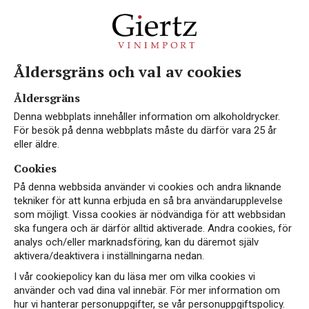
Åldersgräns och val av cookies
Leva Riesling
Müller-
Åldersgräns
Denna webbplats innehåller information om alkoholdrycker.
Thurgau
För besök på denna webbplats måste du därför vara 25 år
Organic
eller äldre.
Cookies
ART.NR 2772
På denna webbsida använder vi cookies och andra liknande
tekniker för att kunna erbjuda en så bra användarupplevelse
EKO
som möjligt. Vissa cookies är nödvändiga för att webbsidan
VITT VIN
ska fungera och är därför alltid aktiverade. Andra cookies, för
analys och/eller marknadsföring, kan du däremot själv
TYSKLAND, RHEINHESSEN
aktivera/deaktivera i inställningarna nedan.
89 kr
I vår cookiepolicy kan du läsa mer om vilka cookies vi
använder och vad dina val innebär. För mer information om
hur vi hanterar personuppgifter, se vår personuppgiftspolicy.