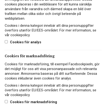
cookies placeras i din webbläsare för att kunna särskilja
Skruvkork
2,5 g/100ml
användare från varandra och därmed skapa en bild över
trafiken mellan olika sidor och övrigt beteende på
DRUVOR
ÅRGÅNG
webbplatsen.
50% riesling, 50% müller-
2025
Cookies i denna kategori innebär att dina personuppgifter
thurgau
överförs utanför EU/EES-området. För mer information, se
vår cookiepolicy.
PRODUCENT
URSPRUNG
Cookies för analys
Weinkontor Westhofen
Tyskland, Rheinhessen
Cookies för marknadsföring
Cookies för marknadsföring, till exempel Facebookpixeln, gör
UTMÄRKELSER
det möjligt för oss att visa personanpassade och relevanta
annonser. Annonserna baseras på ditt surfbeteende. Dessa
cookies inkluderar även cookies för analys.
Cookies i denna kategori innebär att dina personuppgifter
överförs utanför EU/EES-området. För mer information, se
vår cookiepolicy.
OM VINET
Cookies för marknadsföring