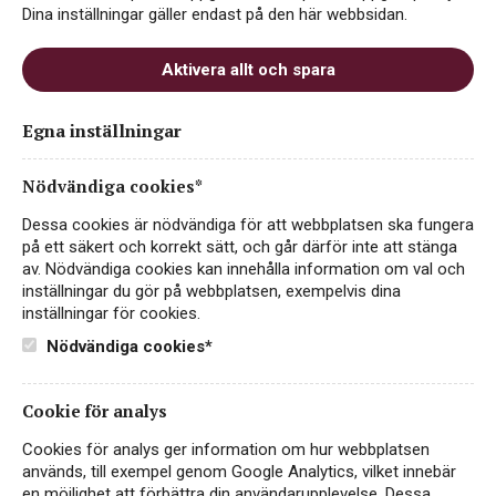
Dina inställningar gäller endast på den här webbsidan.
PASSAR TILL
Aktivera allt och spara
Egna inställningar
Fisk & skaldjur
Fågel
Småplock
Nödvändiga cookies*
Dessa cookies är nödvändiga för att webbplatsen ska fungera
på ett säkert och korrekt sätt, och går därför inte att stänga
Vegetariskt
av. Nödvändiga cookies kan innehålla information om val och
inställningar du gör på webbplatsen, exempelvis dina
inställningar för cookies.
PRODUKTINFORMATION
Nödvändiga cookies*
ALKOHOLHALT
FÖRPACKNING
Cookie för analys
11%
Flaska 750 ml
Cookies för analys ger information om hur webbplatsen
används, till exempel genom Google Analytics, vilket innebär
FÖRSLUTNING
REST SOCKERHALT
en möjlighet att förbättra din användarupplevelse. Dessa