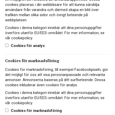
cookies placeras i din webbläsare för att kunna särskilja
Ung och frisk
användare från varandra och därmed skapa en bild över
trafiken mellan olika sidor och övrigt beteende på
Hitta passande recept hos Viva Vin & Mat
webbplatsen.
Cookies i denna kategori innebär att dina personuppgifter
överförs utanför EU/EES-området. För mer information, se
vår cookiepolicy.
PASSAR TILL
Cookies för analys
Cookies för marknadsföring
Fågel
Ost
Vegetariskt
Cookies för marknadsföring, till exempel Facebookpixeln, gör
det möjligt för oss att visa personanpassade och relevanta
annonser. Annonserna baseras på ditt surfbeteende. Dessa
cookies inkluderar även cookies för analys.
PRODUKTINFORMATION
Cookies i denna kategori innebär att dina personuppgifter
överförs utanför EU/EES-området. För mer information, se
vår cookiepolicy.
ALKOHOLHALT
FÖRPACKNING
Cookies för marknadsföring
13,5%
Flaska 750 ml