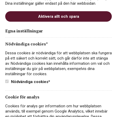
Dina inställningar gäller endast på den här webbsidan.
Aktivera allt och spara
Solo Vino Tempranillo
Egna inställningar
Neutral
Nödvändiga cookies*
ART.NR 20131
Dessa cookies är nödvändiga för att webbplatsen ska fungera
RÖTT VIN
på ett säkert och korrekt sätt, och går därför inte att stänga
av. Nödvändiga cookies kan innehålla information om val och
SPANIEN
inställningar du gör på webbplatsen, exempelvis dina
inställningar för cookies.
Solo Vino är ett vin gjort på 100 % ekologisk tempranillo,
framställt helt utan tillsatt svavel. Det gör att vinet blir
Nödvändiga cookies*
tydligt fruktigt och rent i stilen. Smaken är ung…
Läs mer
Cookie för analys
99 kr
KÖP PÅ SYSTEMBOLAGET
Cookies för analys ger information om hur webbplatsen
används, till exempel genom Google Analytics, vilket innebär
100% tempranillo
Utan tillsatt svavel
en möjlighet att förbättra din användarupplevelse. Dessa