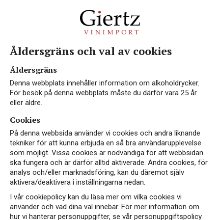
Åldersgräns och val av cookies
Vin från Bourgogne
Åldersgräns
Denna webbplats innehåller information om alkoholdrycker.
För besök på denna webbplats måste du därför vara 25 år
eller äldre.
Cookies
Bourgogne är enligt många ett av världens
På denna webbsida använder vi cookies och andra liknande
främsta områden för chardonnay och pinot noir.
tekniker för att kunna erbjuda en så bra användarupplevelse
Stilen är det många av världens vinmakare som
som möjligt. Vissa cookies är nödvändiga för att webbsidan
vill efterlikna – men få lyckas. Klimatet och
ska fungera och är därför alltid aktiverade. Andra cookies, för
analys och/eller marknadsföring, kan du däremot själv
jordmånen gör att vinerna visar upp en ren, frisk
aktivera/deaktivera i inställningarna nedan.
fruktsyra och en elegant struktur. Vingårdarna är
I vår cookiepolicy kan du läsa mer om vilka cookies vi
relativt små och ägs ofta av flera producenter,
använder och vad dina val innebär. För mer information om
men efterfrågan är desto större. Bourgognes
hur vi hanterar personuppgifter, se vår personuppgiftspolicy.