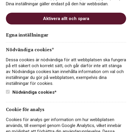
Dina inställningar gäller endast på den här webbsidan.
centrala delar är de två sammanhängande
områdena Côte de Nuits och Côte de Beaune som
Aktivera allt och spara
sträcker sig knappt fem mil mellan byarna
Marsannay i norr till Maranges i söder. De två
Egna inställningar
mindre områdena Côte Chalonnaise och
Mâconnais bildar en brygga till det stora
Nödvändiga cookies*
Beaujolais, medan Chablis ligger utslängt 13 mil
Dessa cookies är nödvändiga för att webbplatsen ska fungera
åt nordväst från Beaune. I Bourgogne görs såväl
på ett säkert och korrekt sätt, och går därför inte att stänga
röda som torra vita viner, en liten del rosévin och
av. Nödvändiga cookies kan innehålla information om val och
det mousserande vinet crémant de bourgogne.
inställningar du gör på webbplatsen, exempelvis dina
inställningar för cookies.
De verkligt stora vinerna är röd och vit
bourgogne, synonyma med druvorna pinot noir
Nödvändiga cookies*
och chardonnay. Druvan gamay dominerar i
Beaujolais, välbekant för beaujolais nouveau –
Cookie för analys
årets skörd som alltid lanseras tredje torsdagen i
Cookies för analys ger information om hur webbplatsen
november.
används, till exempel genom Google Analytics, vilket innebär
en möjlighet att förbättra din användarupplevelse. Dessa