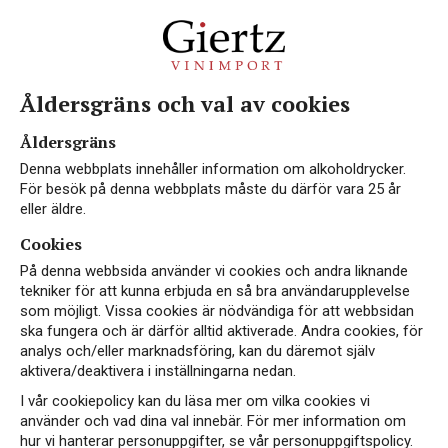
Åldersgräns och val av cookies
Vin från Vacqueyras
Åldersgräns
Denna webbplats innehåller information om alkoholdrycker.
För besök på denna webbplats måste du därför vara 25 år
eller äldre.
Cookies
Vacqueyras ligger i södra Rhônedalen, vid foten
På denna webbsida använder vi cookies och andra liknande
av berget Montmirail, drygt en mil öster om
tekniker för att kunna erbjuda en så bra användarupplevelse
staden Orange. Området fick sin officiella
som möjligt. Vissa cookies är nödvändiga för att webbsidan
skyddade ursprungsstatus 1990 efter att under
ska fungera och är därför alltid aktiverade. Andra cookies, för
analys och/eller marknadsföring, kan du däremot själv
många år legat under den mer generella Côtes du
aktivera/deaktivera i inställningarna nedan.
Rhône Villages. I huvudsak tillverkas här röda
I vår cookiepolicy kan du läsa mer om vilka cookies vi
viner där basen utgörs av grenache.
använder och vad dina val innebär. För mer information om
hur vi hanterar personuppgifter, se vår personuppgiftspolicy.