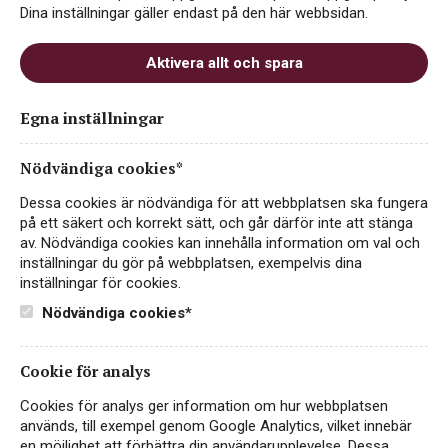
Dina inställningar gäller endast på den här webbsidan.
Aktivera allt och spara
Egna inställningar
Nödvändiga cookies*
Dessa cookies är nödvändiga för att webbplatsen ska fungera
på ett säkert och korrekt sätt, och går därför inte att stänga
av. Nödvändiga cookies kan innehålla information om val och
inställningar du gör på webbplatsen, exempelvis dina
inställningar för cookies.
Bonpas Vacqueyras Grand
Nödvändiga cookies*
Cartulaire
Cookie för analys
RÖTT VIN
VACQUEYRAS
Cookies för analys ger information om hur webbplatsen
används, till exempel genom Google Analytics, vilket innebär
en möjlighet att förbättra din användarupplevelse. Dessa