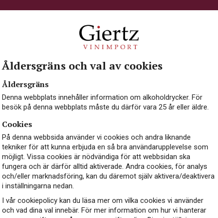
igger i södra Rhônedalen, på gränsen till flode
vin sedan 1318 vilket gör Bonpas till en av de
området. Den imponerande egendomen byggdes 
tolska munkar i samband med att påvedömet flyt
Åldersgräns och val av cookies
rar chefsvinmakaren Jean-Luc Durand för att 
Åldersgräns
åriga vinhistoria.
Denna webbplats innehåller information om alkoholdrycker. För
besök på denna webbplats måste du därför vara 25 år eller äldre.
Cookies
På denna webbsida använder vi cookies och andra liknande
tekniker för att kunna erbjuda en så bra användarupplevelse som
möjligt. Vissa cookies är nödvändiga för att webbsidan ska
fungera och är därför alltid aktiverade. Andra cookies, för analys
och/eller marknadsföring, kan du däremot själv aktivera/deaktivera
i inställningarna nedan.
I vår cookiepolicy kan du läsa mer om vilka cookies vi använder
och vad dina val innebär. För mer information om hur vi hanterar