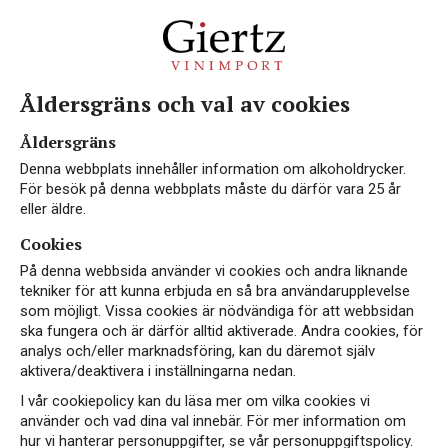
Åldersgräns och val av cookies
Vin från Chianti Classico
Åldersgräns
Denna webbplats innehåller information om alkoholdrycker.
För besök på denna webbplats måste du därför vara 25 år
eller äldre.
Cookies
För att ett vin ska erhålla klassificeringen
På denna webbsida använder vi cookies och andra liknande
Chianti Classico måste den lågproduktiva
tekniker för att kunna erbjuda en så bra användarupplevelse
sangiovese ingå med 80–100%. Chianti Classico
som möjligt. Vissa cookies är nödvändiga för att webbsidan
är oftast lagrade på stora eller små ekfat med en
ska fungera och är därför alltid aktiverade. Andra cookies, för
analys och/eller marknadsföring, kan du däremot själv
förväntad livslängd på 10 år eller mer.
aktivera/deaktivera i inställningarna nedan.
Vingårdarna ligger på en höjd av 250-500 m ö h i
I vår cookiepolicy kan du läsa mer om vilka cookies vi
ett böljande och mycket kulligt landskap. Chianti
använder och vad dina val innebär. För mer information om
Classico fick sitt DOCG 1984.
hur vi hanterar personuppgifter, se vår personuppgiftspolicy.