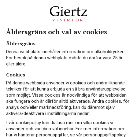
Åldersgräns och val av cookies
Alkoholfritt
Åldersgräns
Denna webbplats innehåller information om alkoholdrycker.
För besök på denna webbplats måste du därför vara 25 år
eller äldre.
Cookies
Alkoholfritt vin är en dryck som är alltmer
På denna webbsida använder vi cookies och andra liknande
populär både bland de som väljer att avstå från
tekniker för att kunna erbjuda en så bra användarupplevelse
alkohol och de som vill minska sin konsumtion
som möjligt. Vissa cookies är nödvändiga för att webbsidan
av alkohol. Det finns många olika varianter av
ska fungera och är därför alltid aktiverade. Andra cookies, för
analys och/eller marknadsföring, kan du däremot själv
alkoholfritt vin på marknaden idag, och det kan
aktivera/deaktivera i inställningarna nedan.
vara svårt att veta vad som skiljer dem åt.
I vår cookiepolicy kan du läsa mer om vilka cookies vi
Vad är alkoholfritt vin?
använder och vad dina val innebär. För mer information om
hur vi hanterar personuppgifter, se vår personuppgiftspolicy.