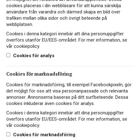
cookies placeras i din webbläsare för att kunna särskilja
alkoholfritt bubbel ger en festlig känsla till vilket tillfälle
användare från varandra och därmed skapa en bild över
som helst.
Vad ska man tänka på när man
trafiken mellan olika sidor och övrigt beteende på
webbplatsen.
väljer alkoholfritt vin?
Cookies i denna kategori innebär att dina personuppgifter
överförs utanför EU/EES-området. För mer information, se
När man väljer alkoholfritt vin finns det några saker man
vår cookiepolicy.
bör tänka på för att få en så bra upplevelse som möjligt.
Här är några tips:
Cookies för analys
Titta på märkningen
- Alkoholfritt vin kan innehålla
upp till 0,5 % alkohol per volymenhet, vilket är en
Cookies för marknadsföring
nivå som anses försumbar. Men om du vill vara
säker på att vinet verkligen är helt alkoholfritt kan du
Cookies för marknadsföring, till exempel Facebookpixeln, gör
titta efter märkningar som "alkoholfritt" eller "0,0 %
det möjligt för oss att visa personanpassade och relevanta
alkohol".
annonser. Annonserna baseras på ditt surfbeteende. Dessa
Välj rätt druva
– Precis som vanligt vin är
cookies inkluderar även cookies för analys.
alkoholfritt vin gjort på olika druvor som i sin tur ger
Cookies i denna kategori innebär att dina personuppgifter
upphov till olika sorters karaktär. Om du gillar en
överförs utanför EU/EES-området. För mer information, se
viss druva i vanligt vin kan du prova att välja samma
vår cookiepolicy.
druva i alkoholfritt vin för att få en liknande
smakupplevelse.
Cookies för marknadsföring
Fundera över matmatchning
- Precis som med