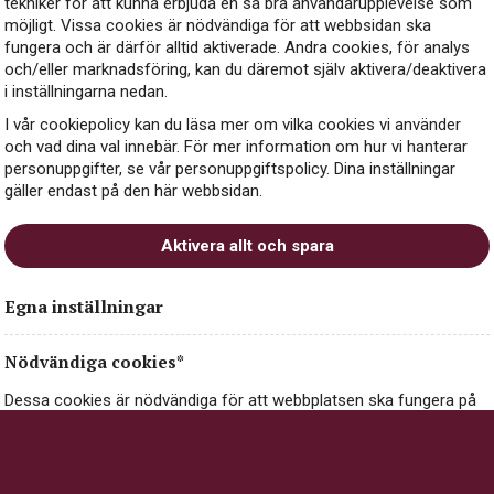
tekniker för att kunna erbjuda en så bra användarupplevelse som
möjligt. Vissa cookies är nödvändiga för att webbsidan ska
fungera och är därför alltid aktiverade. Andra cookies, för analys
och/eller marknadsföring, kan du däremot själv aktivera/deaktivera
99 kr
LÄS MER
i inställningarna nedan.
I vår cookiepolicy kan du läsa mer om vilka cookies vi använder
och vad dina val innebär. För mer information om hur vi hanterar
personuppgifter, se vår personuppgiftspolicy. Dina inställningar
gäller endast på den här webbsidan.
Aktivera allt och spara
Egna inställningar
Nödvändiga cookies*
Dessa cookies är nödvändiga för att webbplatsen ska fungera på
ett säkert och korrekt sätt, och går därför inte att stänga av.
Nödvändiga cookies kan innehålla information om val och
Gabriel Meffre Gigondas
inställningar du gör på webbplatsen, exempelvis dina inställningar
för cookies.