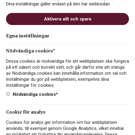
Dina inställningar gäller endast på den här webbsidan.
Aktivera allt och spara
Egna inställningar
Louis Bouillot Les Grands
Terroirs Les Lavots, 2019
Nödvändiga cookies*
CREMANT
Dessa cookies är nödvändiga för att webbplatsen ska fungera
FRANKRIKE, BOURGOGNE
på ett säkert och korrekt sätt, och går därför inte att stänga
av. Nödvändiga cookies kan innehålla information om val och
329 kr
inställningar du gör på webbplatsen, exempelvis dina
LÄS MER
inställningar för cookies.
Nödvändiga cookies*
Cookie för analys
VEGAN
Cookies för analys ger information om hur webbplatsen
används, till exempel genom Google Analytics, vilket innebär
en möjlighet att förbättra din användarupplevelse. Dessa