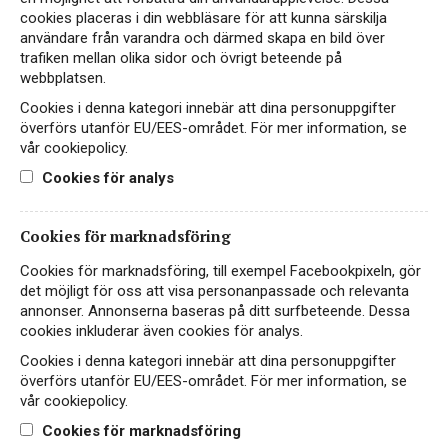
cookies placeras i din webbläsare för att kunna särskilja
användare från varandra och därmed skapa en bild över
trafiken mellan olika sidor och övrigt beteende på
webbplatsen.
Cookies i denna kategori innebär att dina personuppgifter
överförs utanför EU/EES-området. För mer information, se
vår cookiepolicy.
Bonpas Vieilles Vignes
Cookies för analys
50ans Côtes-du-Rhône
Cookies för marknadsföring
RÖTT VIN
FRANKRIKE, CÔTES-DU-RHÔNE
Cookies för marknadsföring, till exempel Facebookpixeln, gör
det möjligt för oss att visa personanpassade och relevanta
annonser. Annonserna baseras på ditt surfbeteende. Dessa
139 kr
LÄS MER
cookies inkluderar även cookies för analys.
Cookies i denna kategori innebär att dina personuppgifter
överförs utanför EU/EES-området. För mer information, se
vår cookiepolicy.
Cookies för marknadsföring