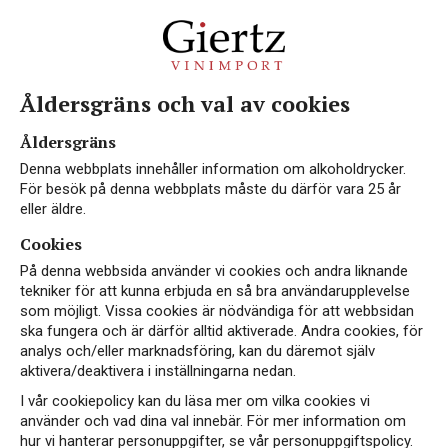
Åldersgräns och val av cookies
Vin från Tyskland
Åldersgräns
Denna webbplats innehåller information om alkoholdrycker.
För besök på denna webbplats måste du därför vara 25 år
eller äldre.
Cookies
Tyskland är en stor vinproducent och vinerna
På denna webbsida använder vi cookies och andra liknande
produceras i huvudsakligen längs Rhen (och dess
tekniker för att kunna erbjuda en så bra användarupplevelse
bifloder) i sydvästra delen av landet, på branta
som möjligt. Vissa cookies är nödvändiga för att webbsidan
sluttningar mot syd och sydväst, skyddade mot
ska fungera och är därför alltid aktiverade. Andra cookies, för
analys och/eller marknadsföring, kan du däremot själv
väder och vind. Tyskland är, tillsammans med
aktivera/deaktivera i inställningarna nedan.
Canada, världens nordligaste vinland som
I vår cookiepolicy kan du läsa mer om vilka cookies vi
producerar kvalitetsviner. Många tyska viner är;
använder och vad dina val innebär. För mer information om
lätta, alkoholsvaga, fruktiga, blommiga, syrliga
hur vi hanterar personuppgifter, se vår personuppgiftspolicy.