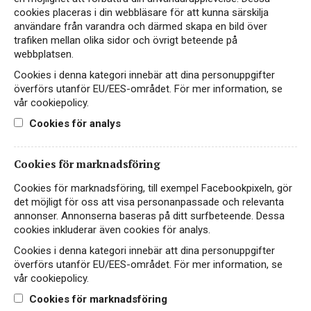
cookies placeras i din webbläsare för att kunna särskilja
användare från varandra och därmed skapa en bild över
Ruppertsberger Riesling
trafiken mellan olika sidor och övrigt beteende på
webbplatsen.
VITT VIN
Cookies i denna kategori innebär att dina personuppgifter
TYSKLAND, RHEIN
överförs utanför EU/EES-området. För mer information, se
vår cookiepolicy.
198 kr
LÄS MER
Cookies för analys
Cookies för marknadsföring
Cookies för marknadsföring, till exempel Facebookpixeln, gör
VEGAN
NYHET
det möjligt för oss att visa personanpassade och relevanta
annonser. Annonserna baseras på ditt surfbeteende. Dessa
cookies inkluderar även cookies för analys.
Cookies i denna kategori innebär att dina personuppgifter
överförs utanför EU/EES-området. För mer information, se
vår cookiepolicy.
Cookies för marknadsföring