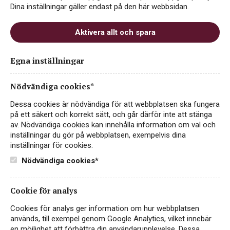
Dina inställningar gäller endast på den här webbsidan.
och halvtorra till halvsöta. Stora variationer
finns, egentligen allt ifrån lätta och torra till
Aktivera allt och spara
mycket söta och kraftiga viner. Tyska viner är
lämpade som sällskapsviner men fungerar även
Egna inställningar
utmärkt till det asiatiska köket eller till skaldjur
och fiskrätter.
Nödvändiga cookies*
Dessa cookies är nödvändiga för att webbplatsen ska fungera
på ett säkert och korrekt sätt, och går därför inte att stänga
av. Nödvändiga cookies kan innehålla information om val och
VEGAN
NYHET
inställningar du gör på webbplatsen, exempelvis dina
inställningar för cookies.
Nödvändiga cookies*
Cookie för analys
Cookies för analys ger information om hur webbplatsen
används, till exempel genom Google Analytics, vilket innebär
en möjlighet att förbättra din användarupplevelse. Dessa