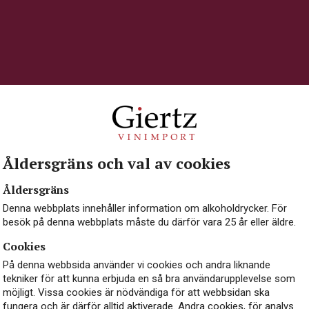
R Organic Premium
Selection
VITT VIN
TYSKLAND, PFALZ
279 kr
LÄS MER
Åldersgräns och val av cookies
Åldersgräns
Denna webbplats innehåller information om alkoholdrycker. För
besök på denna webbplats måste du därför vara 25 år eller äldre.
Cookies
På denna webbsida använder vi cookies och andra liknande
tekniker för att kunna erbjuda en så bra användarupplevelse som
möjligt. Vissa cookies är nödvändiga för att webbsidan ska
fungera och är därför alltid aktiverade. Andra cookies, för analys