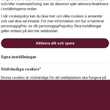
och/eller marknadsföring, kan du däremot själv aktivera/deaktivera
i inställningarna nedan.
I vår cookiepolicy kan du läsa mer om vilka cookies vi använder
In the MOOD for Chenin
och vad dina val innebär. För mer information om hur vi hanterar
personuppgifter, se vår personuppgiftspolicy. Dina inställningar
Blanc
gäller endast på den här webbsidan.
VITT VIN
Aktivera allt och spara
SYDAFRIKA, WO WESTERN CAPE
Egna inställningar
209 kr
LÄS MER
Nödvändiga cookies*
Dessa cookies är nödvändiga för att webbplatsen ska fungera på
ett säkert och korrekt sätt, och går därför inte att stänga av.
EKO
Nödvändiga cookies kan innehålla information om val och
inställningar du gör på webbplatsen, exempelvis dina inställningar
för cookies.
Nödvändiga cookies*