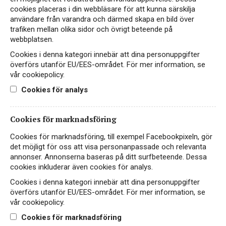
cookies placeras i din webbläsare för att kunna särskilja
1+1=3 Merlot Cabernet
användare från varandra och därmed skapa en bild över
Sauvignon Ecológico
trafiken mellan olika sidor och övrigt beteende på
webbplatsen.
RÖTT VIN
Cookies i denna kategori innebär att dina personuppgifter
SPANIEN, PENEDÈS
överförs utanför EU/EES-området. För mer information, se
vår cookiepolicy.
139 kr
LÄS MER
Cookies för analys
Cookies för marknadsföring
Cookies för marknadsföring, till exempel Facebookpixeln, gör
VEGAN
det möjligt för oss att visa personanpassade och relevanta
annonser. Annonserna baseras på ditt surfbeteende. Dessa
cookies inkluderar även cookies för analys.
Cookies i denna kategori innebär att dina personuppgifter
överförs utanför EU/EES-området. För mer information, se
vår cookiepolicy.
Cookies för marknadsföring