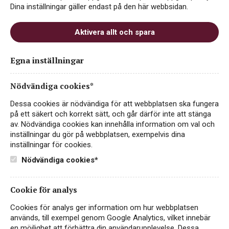
Dina inställningar gäller endast på den här webbsidan.
odlade viner.
Aktivera allt och spara
FILTER
(1)
Egna inställningar
Nödvändiga cookies*
Dessa cookies är nödvändiga för att webbplatsen ska fungera
VEGAN
på ett säkert och korrekt sätt, och går därför inte att stänga
EKO
av. Nödvändiga cookies kan innehålla information om val och
inställningar du gör på webbplatsen, exempelvis dina
inställningar för cookies.
Nödvändiga cookies*
Cookie för analys
Cookies för analys ger information om hur webbplatsen
används, till exempel genom Google Analytics, vilket innebär
en möjlighet att förbättra din användarupplevelse. Dessa