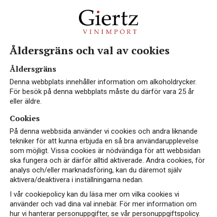
Åldersgräns och val av cookies
Vårt sortiment
Åldersgräns
Denna webbplats innehåller information om alkoholdrycker.
För besök på denna webbplats måste du därför vara 25 år
eller äldre.
Cookies
I vårt sortiment finner du viner från de flesta
På denna webbsida använder vi cookies och andra liknande
vinproducerande länder med olika vinstilar och
tekniker för att kunna erbjuda en så bra användarupplevelse
ursprung. Bland våra producenter hittar du både
som möjligt. Vissa cookies är nödvändiga för att webbsidan
moderna nyskapare och trogna traditionalister.
ska fungera och är därför alltid aktiverade. Andra cookies, för
analys och/eller marknadsföring, kan du däremot själv
Allt från enklare husviner till
aktivera/deaktivera i inställningarna nedan.
vingårdsbetecknade prestigeviner. Hållbarhet är
I vår cookiepolicy kan du läsa mer om vilka cookies vi
något som är viktigt i hela vår organisation och
använder och vad dina val innebär. För mer information om
vår portfölj innehåller ett flertal ekologiskt
hur vi hanterar personuppgifter, se vår personuppgiftspolicy.