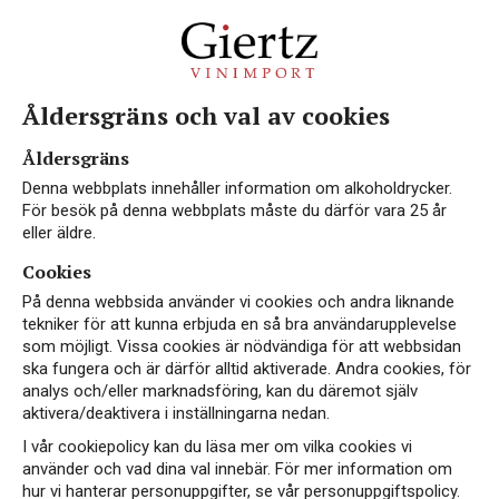
Åldersgräns och val av cookies
Ekologiskt vin
Åldersgräns
Denna webbplats innehåller information om alkoholdrycker.
För besök på denna webbplats måste du därför vara 25 år
eller äldre.
Cookies
Med omtanke om både smak och
natur
På denna webbsida använder vi cookies och andra liknande
tekniker för att kunna erbjuda en så bra användarupplevelse
som möjligt. Vissa cookies är nödvändiga för att webbsidan
Vin ska vara gott – både i glaset och för naturen.
ska fungera och är därför alltid aktiverade. Andra cookies, för
Våra
ekologiska viner
kommer från vingårdar
analys och/eller marknadsföring, kan du däremot själv
aktivera/deaktivera i inställningarna nedan.
där man odlar med respekt för miljön, utan
syntetiska bekämpningsmedel eller konstgödsel
I vår cookiepolicy kan du läsa mer om vilka cookies vi
använder och vad dina val innebär. För mer information om
- inga kemiska medel har använts. Resultatet blir
hur vi hanterar personuppgifter, se vår personuppgiftspolicy.