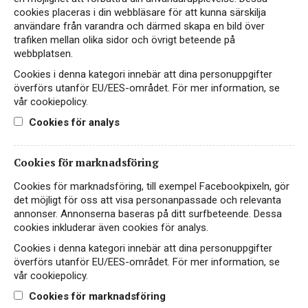
cookies placeras i din webbläsare för att kunna särskilja
Pizzolato Sparkling Rosé
användare från varandra och därmed skapa en bild över
trafiken mellan olika sidor och övrigt beteende på
Alcohol Free
webbplatsen.
Cookies i denna kategori innebär att dina personuppgifter
ALKOHOLFRITT
överförs utanför EU/EES-området. För mer information, se
ITALIEN, VENETO
vår cookiepolicy.
Cookies för analys
31 kr
LÄS MER
Cookies för marknadsföring
Cookies för marknadsföring, till exempel Facebookpixeln, gör
VEGAN
det möjligt för oss att visa personanpassade och relevanta
NYHET
EKO
annonser. Annonserna baseras på ditt surfbeteende. Dessa
cookies inkluderar även cookies för analys.
Cookies i denna kategori innebär att dina personuppgifter
överförs utanför EU/EES-området. För mer information, se
vår cookiepolicy.
Cookies för marknadsföring